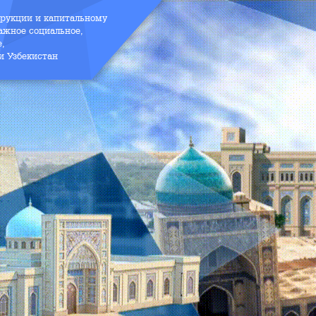
трукции и капитальному
ажное социальное,
е,
и Узбекистан