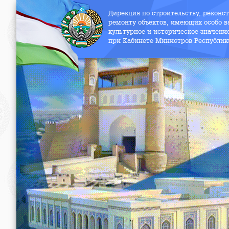
Дирекция по строительству, реконс
ремонту объектов, имеющих особо в
культурное и историческое значени
при Кабинете Министров Республик