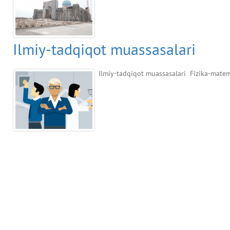
Ilmiy-tadqiqot muassasalari
Ilmiy-tadqiqot muassasalari Fizika-matema
О нас
Организационная структура Дирекции
Руководство
Международные отношения
Участники проекта «Центр Исламской Цивилизации»