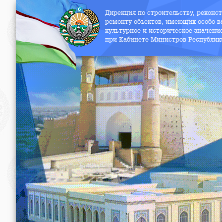
Дирекция по строительству, реконс
ремонту объектов, имеющих особо в
культурное и историческое значени
при Кабинете Министров Республик