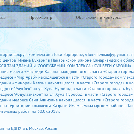
аза
Пресс-центр
Объявления и конкурсы
ории вокруг комплексов «Токи Заргарон», «Токи Телпакфурушон», «П
 центра “Имама Бухари” в Пайарыкском районе Самаркандской облас
СЯ ТАМ ЗДАНИЙ И СООРУЖЕНИЙ КОМПЛЕКСА «КУШБЕГИ САРОЙИ»
ия мечети «Масжиди Калон» находящегося в части «Старого города»
дресе «Мир Араб» находящегося в части «Старого города» комплекса
ании «Минораи Калон» находящегося в части «Старого города» в ком
ресе "Улугбек" по ул. Хужа Нуробод в части «Старого города» г. Бух
ресе "Абдулазизхон" по ул. Хужа Нуробод в части «Старого города» 
ании медресе Саид Алимхана находящегося в части «Старого города»
на территории комплекса Хазрати Имам в Алмазарском районе г. Та
ельных работ на 30.07.2018г.
 на ВДНХ в г. Москве, Россия