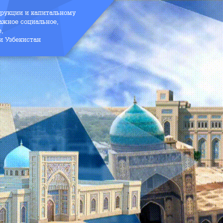
трукции и капитальному
ажное социальное,
е,
и Узбекистан