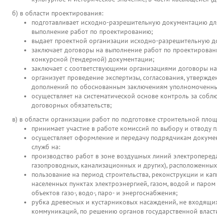
б) в области проектирования:
подготавливает исходно-разрешительную документацию для
выполнение работ по проектированию;
выдает проектной организации исходно-разрешительную д
заключает договоры на выполнение работ по проектировани
конкурсной (тендерной) документации;
заключает с соответствующими организациями договоры на 
организует проведение экспертизы, согласования, утвержд
дополнений по обоснованным заключениям уполномоченных
осуществляет на систематической основе контроль за соб
договорных обязательств;
в) в области организации работ по подготовке строительной площ
принимает участие в работе комиссий по выбору и отводу 
осуществляет оформление и передачу подрядчикам докумен
служб на:
производство работ в зоне воздушных линий электропереда
газопроводных, канализационных и других), расположенных
пользование на период строительства, реконструкции и кап
населенных пунктах электроэнергией, газом, водой и паром
объектов газо-, водо-, паро- и энергоснабжения;
рубка древесных и кустарниковых насаждений, не входящих 
коммуникаций, по решению органов государственной власт