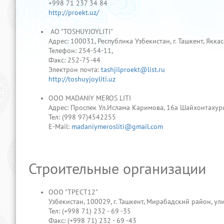
+998 71 237 34 84
http://proekt.uz/
AO "TOSHUYJOYLITI"
Адрес: 100031, Республика Узбекистан, г. Ташкент, Яккас
Телефон: 254-54-11,
Факс: 252-75-44
Электрон почта:
tashjilproekt@list.ru
http://toshuyjoyliti.uz
ООО MADANIY MEROS LITI
Адрес: Проспек Ул.Ислама Каримова, 16а Шайхонтахурск
Тел: (998 97)4542255
E-Mail:
madaniymerosliti@gmail.com
Строительные организации
ООО "ТРЕСТ12"
Узбекистан, 100029, г. Ташкент, Мирабадский район, ул
Тел: (+998 71) 232 - 69 -35
Факс: (+998 71) 232 - 69 -43