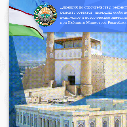
Дирекция по строительству, реконс
ремонту объектов, имеющих особо в
культурное и историческое значени
при Кабинете Министров Республик