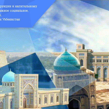
трукции и капитальному
ажное социальное,
е,
и Узбекистан