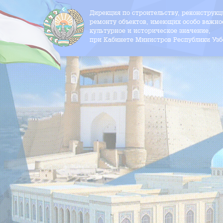
Дирекция по строительству, реконструк
ремонту объектов, имеющих особо важно
культурное и историческое значение,
при Кабинете Министров Республики Узб