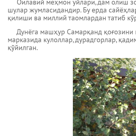
Оилавий меҳмон уйлари, дам олиш зон
шулар жумласидандир. Бу ерда сайёҳлар
қилиши ва миллий таомлардан татиб кў
Дунёга машҳур Самарқанд қоғозини и
марказида кулоллар, дурадгорлар, қад
қўйилган.