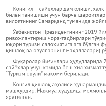
Конигил – сайёҳлар дам олиши, халқ а
билан танишиши учун барча шароитлар 
вилоятининг Самарқанд туманида жойл
Ўзбекистон Президентининг 2019 йил 1
ривожлантириш чора-тадбирлари тўғрис
юқори туризм салоҳиятига эга бўлган ф
қишлоқ ва овулларнинг маҳаллалари) р
Фуқаролар йиғинлари ҳудудларида 20 
сайёҳлар учун камида беш хил хизмат ту
“Туризм овули” мақоми берилади.
Конгил қишлоқ аҳолиси ҳунармандчилик
машҳурдир. Мажмуа ҳудудида меҳмонлар
яратилган.