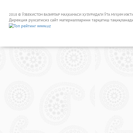
2018 © ЎЗБЕКИСТОН ВАЗИРЛАР МАҲКАМАСИ ҲУЗУРИДАГИ ЎТА МУҲИМ ИЖТ
Дирекция рухсатисиз сайт материалларини тарқатиш тақиқланад