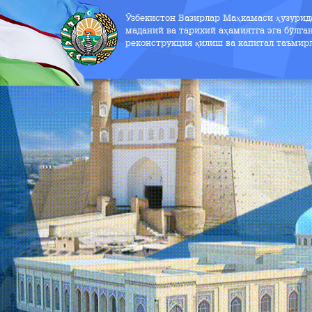
Ўзбекистон Вазирлар Маҳкамаси ҳузури
маданий ва тарихий аҳамиятга эга бўлга
реконструкция қилиш ва капитал таъмир