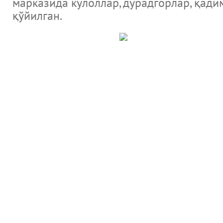
марказида кулоллар, дурадгорлар, қад
қўйилган.