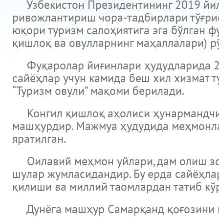
Ўзбекистон Президентининг 2019 йил 1
ривожлантириш чора-тадбирлари тўғрис
юқори туризм салоҳиятига эга бўлган ф
қишлоқ ва овулларнинг маҳаллалари) р
Фуқаролар йиғинлари ҳудудларида 20 
сайёҳлар учун камида беш хил хизмат ту
“Туризм овули” мақоми берилади.
Конгил қишлоқ аҳолиси ҳунармандчилик
машҳурдир. Мажмуа ҳудудида меҳмонлар
яратилган.
Оилавий меҳмон уйлари, дам олиш зон
шулар жумласидандир. Бу ерда сайёҳлар
қилиши ва миллий таомлардан татиб кў
Дунёга машҳур Самарқанд қоғозини и