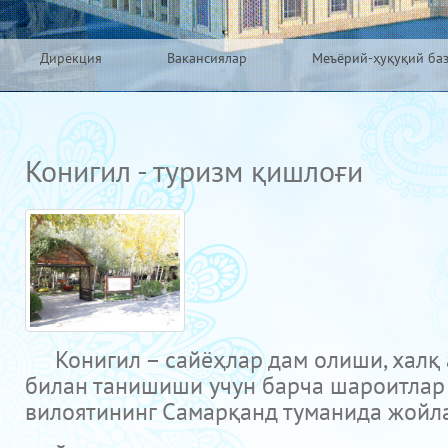
Дирекция
Вакансиялар
Меъёрий-ҳуқуқий ба
Конигил - туризм қишлоғи
Конигил – сайёҳлар дам олиши, халқ а
билан танишиши учун барча шароитлар 
вилоятининг Самарқанд туманида жойл