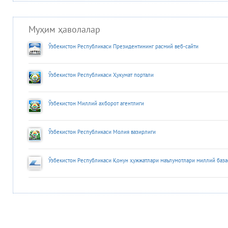
Муҳим ҳаволалар
Ўзбекистон Республикаси Президентининг расмий веб-сайти
Ўзбекистон Республикаси Ҳукумат портали
Ўзбекистон Миллий ахборот агентлиги
Ўзбекистон Республикаси Молия вазирлиги
Ўзбекистон Республикаси Қонун ҳужжатлари маълумотлари миллий база