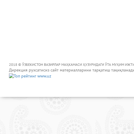
2018 © ЎЗБЕКИСТОН ВАЗИРЛАР МАҲКАМАСИ ҲУЗУРИДАГИ ЎТА МУҲИМ ИЖТ
Дирекция рухсатисиз сайт материалларини тарқатиш тақиқланад