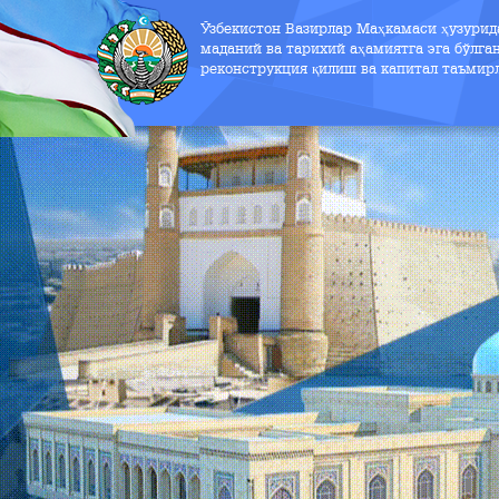
Ўзбекистон Вазирлар Маҳкамаси ҳузури
маданий ва тарихий аҳамиятга эга бўлга
реконструкция қилиш ва капитал таъмир