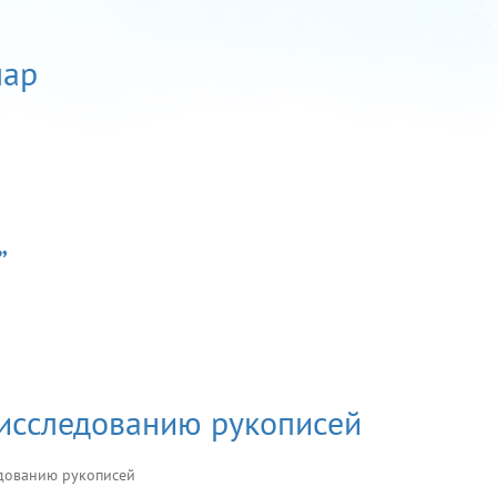
лар
”
исследованию рукописей
дованию рукописей