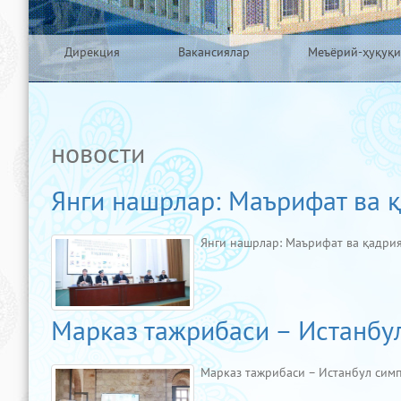
Дирекция
Вакансиялар
Меъёрий-ҳуқуқи
новости
Янги нашрлар: Маърифат ва қ
Янги нашрлар: Маърифат ва қадрия
Марказ тажрибаси – Истанбу
Марказ тажрибаси – Истанбул сим