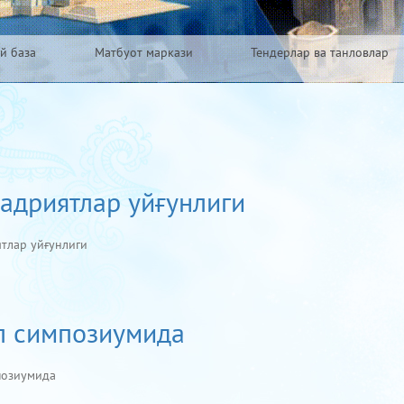
й база
Матбуот маркази
Тендерлар ва танловлар
адриятлар уйғунлиги
тлар уйғунлиги
л симпозиумида
позиумида