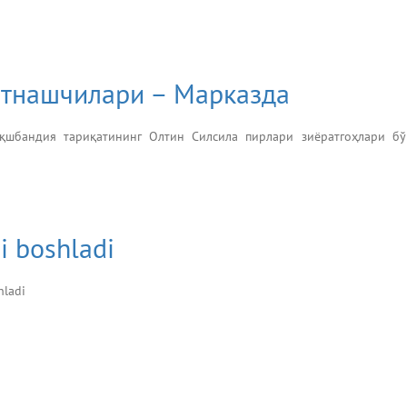
атнашчилари – Марказда
қшбандия тариқатининг Олтин Силсила пирлари зиёратгоҳлари б
i boshladi
hladi