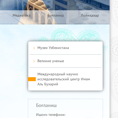
Медиатека
Боғланиш
Лойиҳалар
Музеи Узбекистана
Великие ученые
Международный научно
исследовательский центр Имам
Аль Бухарий
Боғланиш
Ишонч телефони: