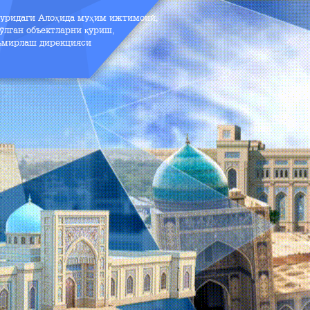
зуридаги Алоҳида муҳим ижтимоий,
ўлган объектларни қуриш,
аъмирлаш дирекцияси