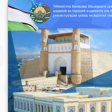
Ўзбекистон Вазирлар Маҳкамаси ҳу
маданий ва тарихий аҳамиятга эга б
реконструкция қилиш ва капитал т