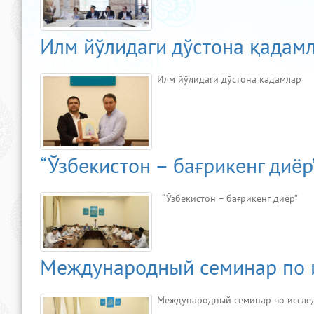
Илм йўлидаги дўстона қадам
Илм йўлидаги дўстона қадамлар
“Ўзбекистон – бағрикенг диёр
“Ўзбекистон – бағрикенг диёр”
Международный семинар по 
Международный семинар по иссле