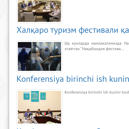
Халқаро туризм фестивали қ
Шу кунларда мамлакатимизда На
этаётган “Нақшбандия фестива...
Konferensiya birinchi ish kunin
Konferensiya birinchi ish kunini bos