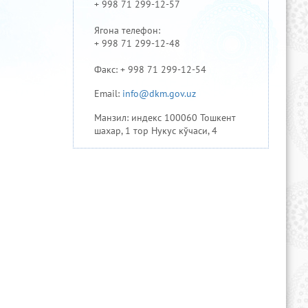
+ 998 71 299-12-57
Ягона телефон:
+ 998 71 299-12-48
Факс: + 998 71 299-12-54
Email:
info@dkm.gov.uz
Манзил: индекс 100060 Тошкент
шахар, 1 тор Нукус кўчаси, 4
Ўзбекистон Республикаси
Президентининг расмий веб-
сайти
Ўзбекистон Республикаси
Ҳукумат портали
Ўзбекистон Миллий ахборот