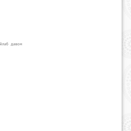
агентлиги
Ўзбекистон Республикаси
Молия вазирлиги
Ўзбекистон Республикаси Қонун
ҳужжатлари маълумотлари миллий
базаси
ўйлаб давом