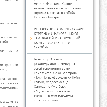
х фильмов и
мечети «Масжиди Калон»
находящегося в части «Старого
города» в комплекса «Пойи
Калон» г. Бухары
ей ислама,
РЕСТАВРАЦИЯ КОМПЛЕКСА «АРК
КУРГОНИ» И НАХОДЯЩИХСЯ
кую религию
ТАМ ЗДАНИЙ И СООРУЖЕНИЙ
ссий;
КОМПЛЕКСА «КУШБЕГИ
САРОЙИ»
авленных на
Благоустройство и
реконструкция инженерных
ии практики
сетей территории вокруг
 и др.
комплексов «Токи Заргарон»,
«Токи Телпакфурушон», «Пойи
религиозно-
калон», медресе «Саид
ния, калама
Олимхон», «Улугбек»,
математика,
«Абдулазизхон» в части
туристического маршрута
«Старый город»
наследие ее
в исламской