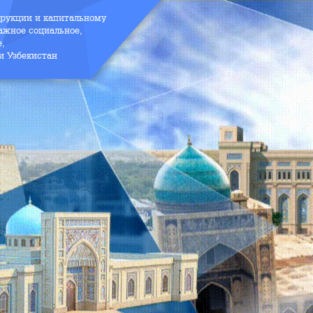
трукции и капитальному
ажное социальное,
е,
и Узбекистан