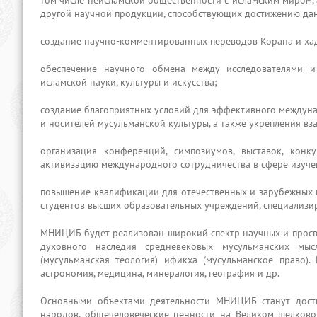
том числе неисламской общественности с исламским миром, 
другой научной продукции, способствующих достижению да
создание научно-комментированных переводов Корана и ха
обеспечение научного обмена между исследователями и
исламской науки, культуры и искусства;
создание благоприятных условий для эффективного междуна
и носителей мусульманской культуры, а также укрепления в
организация конференций, симпозиумов, выставок, конк
активизацию международного сотрудничества в сфере изуче
повышение квалификации для отечественных и зарубежных н
студентов высших образовательных учреждений, специализир
МНИЦИБ будет реализован широкий спектр научных и просве
духовного наследия средневековых мусульманских мысл
(мусульманская теология) ификха (мусульманское право).
астрономия, медицина, минералогия, география и др.
Основными объектами деятельности МНИЦИБ станут дости
народов, общечеловеческие ценности на Великом шелково