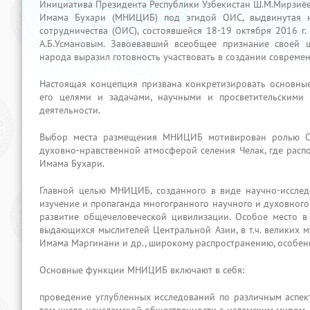
Инициатива Президента Республики Узбекистан Ш.М.Мирзиёе
Имама Бухари (МНИЦИБ) под эгидой ОИС, выдвинутая н
сотрудничества (ОИС), состоявшейся 18-19 октября 2016 г
А.Б.Усмановым. Завоевавший всеобщее признание своей 
народа выразил готовность участвовать в создании соврем
Настоящая концепция призвана конкретизировать основн
его целями и задачами, научными и просветительскими 
деятельности.
Выбор места размещения МНИЦИБ мотивирован ролью Са
духовно-нравственной атмосферой селения Челак, где расп
Имама Бухари.
Главной целью МНИЦИБ, созданного в виде научно-исследо
изучение и пропаганда многогранного научного и духовног
развитие общечеловеческой цивилизации. Особое место в
выдающихся мыслителей Центральной Азии, в т.ч. великих 
Имама Маргинани и др., широкому распространению, особен
Основные функции МНИЦИБ включают в себя:
проведение углубленных исследований по различным аспек