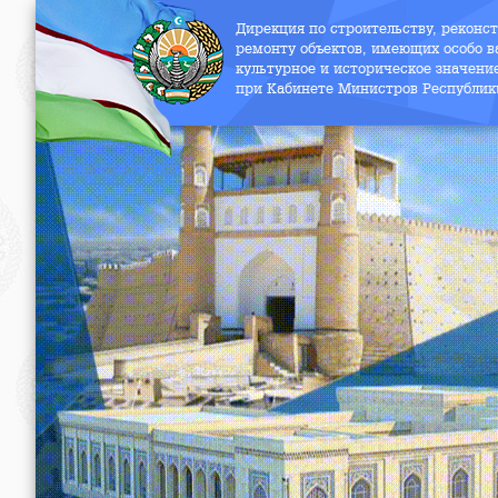
Дирекция по строительству, реконс
ремонту объектов, имеющих особо в
культурное и историческое значени
при Кабинете Министров Республик