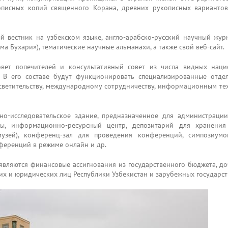
писных копий священного Корана, древних рукописных варианто
й вестник на узбекском языке, англо-арабско-русский научный журн
 Бухари»), тематические научные альманахи, а также свой веб-сайт.
вет попечителей и консультативный совет из числа видных нац
 В его составе будут функционировать специализированные отделы
светительству, международному сотрудничеству, информационным те
о-исследовательское здание, предназначенное для администраци
ы, информационно-ресурсный центр, депозитарий для хранения 
музей), конференц-зал для проведения конференций, симпозиум
ференций в режиме онлайн и др.
ляются финансовые ассигнования из государственного бюджета, д
их и юридических лиц Республики Узбекистан и зарубежных государст