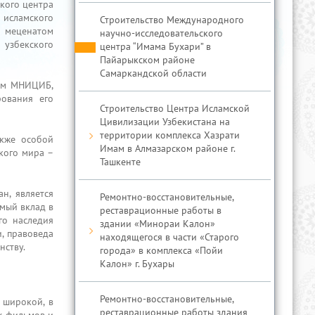
кого центра
исламского
Строительство Международного
и меценатом
научно-исследовательского
 узбекского
центра “Имама Бухари” в
Пайарыкском районе
Самаркандской области
ием МНИЦИБ,
рования его
Строительство Центра Исламской
Цивилизации Узбекистана на
территории комплекса Хазрати
кже особой
Имам в Алмазарском районе г.
кого мира –
Ташкенте
н, является
Ремонтно-восстановительные,
мый вклад в
реставрационные работы в
го наследия
здании «Минораи Калон»
, правоведа
находящегося в части «Старого
нству.
города» в комплекса «Пойи
Калон» г. Бухары
Ремонтно-восстановительные,
 широкой, в
реставрационные работы здания