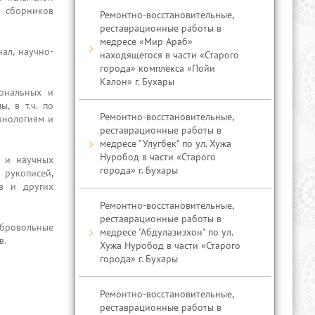
в сборников
Ремонтно-восстановительные,
реставрационные работы в
медресе «Мир Араб»
ал, научно-
находящегося в части «Старого
города» комплекса «Пойи
Калон» г. Бухары
иональных и
, в т.ч. по
Ремонтно-восстановительные,
хнологиям и
реставрационные работы в
медресе "Улугбек" по ул. Хужа
Нуробод в части «Старого
и и научных
города» г. Бухары
рукописей,
ов и других
Ремонтно-восстановительные,
реставрационные работы в
обровольные
медресе "Абдулазизхон" по ул.
в.
Хужа Нуробод в части «Старого
города» г. Бухары
Ремонтно-восстановительные,
реставрационные работы в