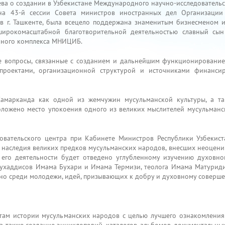
ва о создании в Узбекистане Международного научно-исследовательс
а 43-й сессии Совета министров иностранных дел Организации 
. в г. Ташкенте, была всецело поддержана знаменитым бизнесменом 
широкомасштабной благотворительной деятельностью славный сын
енного комплекса МНИЦИБ.
ые вопросы, связанные с созданием и дальнейшим функционирован
проектами, организационной структурой и источниками финанси
марканда как одной из жемчужин мусульманской культуры, а та
оложено место упокоения одного из великих мыслителей мусульманс
вательского центра при Кабинете Министров Республики Узбекиста
о наследия великих предков мусульманских народов, внесших неоцени
 его деятельности будет отведено углубленному изучению духовно
мухаддисов Имама Бухари и Имама Термизи, теолога Имама Матуриди
но среди молодежи, идей, призывающих к добру и духовному соверше
там истории мусульманских народов с целью лучшего ознакомления