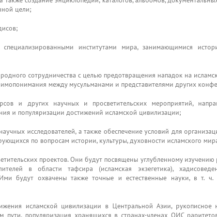
а также создание энциклопедий, каталогов, альбомов, документальны
нной цели;
дисов;
 специализированными институтами мира, занимающимися истори
родного сотрудничества с целью предотвращения нападок на исламс
заимопонимания между мусульманами и представителями других конфе
урсов и других научных и просветительских мероприятий, напр
ния и популяризации достижений исламской цивилизации;
аучных исследователей, а также обеспечение условий для организац
ующихся по вопросам истории, культуры, духовности исламского мира
тительских проектов. Они будут посвящены углубленному изучению 
ителей в области тафсира (исламская экзегетика), хадисоведе
 Ими будут охвачены также точные и естественные науки, в т. ч. 
жения исламской цивилизации в Центральной Азии, рукописное 
м пути, популяризация хранящихся в странах-членах ОИС раритето