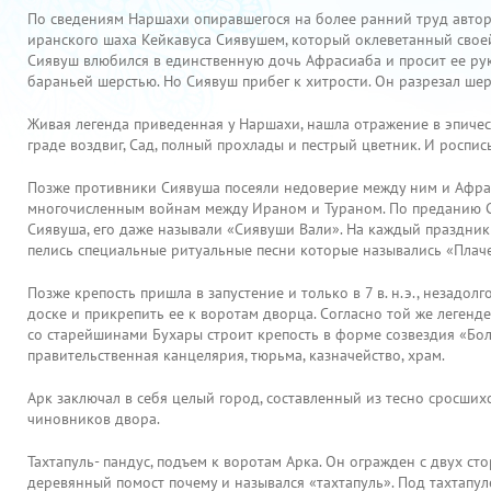
По сведениям Наршахи опиравшегося на более ранний труд авто
иранского шаха Кейкавуса Сиявушем, который оклеветанный своей
Сиявуш влюбился в единственную дочь Афрасиаба и просит ее рук
бараньей шерстью. Но Сиявуш прибег к хитрости. Он разрезал ше
Живая легенда приведенная у Наршахи, нашла отражение в эпичес
граде воздвиг, Сад, полный прохлады и пестрый цветник. И роспись
Позже противники Сиявуша посеяли недоверие между ним и Афрас
многочисленным войнам между Ираном и Тураном. По преданию Си
Сиявуша, его даже называли «Сиявуши Вали». На каждый праздник
пелись специальные ритуальные песни которые назывались «Плаче
Позже крепость пришла в запустение и только в 7 в. н.э., незадо
доске и прикрепить ее к воротам дворца. Согласно той же легенде
со старейшинами Бухары строит крепость в форме созвездия «Бол
правительственная канцелярия, тюрьма, казначейство, храм.
Арк заключал в себя целый город, составленный из тесно сросших
чиновников двора.
Тахтапуль- пандус, подъем к воротам Арка. Он огражден с двух с
деревянный помост почему и назывался «тахтапуль». Под тахтапу