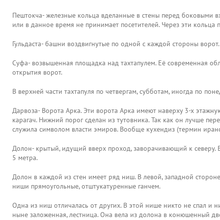
Пештокча- железные кольца вделанные в стены перед боковыми вхо
или в данное время не принимает посетителей. Через эти кольца п
Гульдаста- башни воздвигнутые по одной с каждой стороны ворот.
Суфа- возвышенная площадка над тахтапулем. Её современная обл
открытия ворот.
В верхней части тахтапуля по четвергам, субботам, иногда по по
Дарвоза- Ворота Арка. Эти ворота Арка имеют наверху 3-х этажну
карагач. Нижний порог сделан из тутовника. Так как он лучше пе
служила символом власти эмиров. Вообще кухендиз (термин иранск
Долон- крытый, идущий вверх проход, заворачивающий к северу. Е
5 метра.
Долон в каждой из стен имеет ряд ниш. В левой, западной стороне
ниши прямоугольные, отштукатуренные ганчем.
Одна из ниш отличалась от других. В этой нише никто не спал и н
ныне заложенная, лестница. Она вела из долона в конюшенный дв