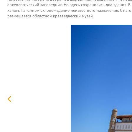
археологический заповедник. Но здесь сохранились два здания. В
ханом. На южном склоне - здание неизвестного назначения. С наг
размещается областной краеведческий музей.
Ким.А.Б
Тел:+998909892769
Обидов.Ш.Х
Тел:+998909641192
Яхшиликова.Ш.Д
Тел:+998946061044