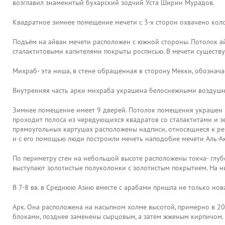
возглавил знаменитый бухарский зодчий Уста Ширин Мурадов.
Квадратное зимнее помещение мечети с 3-х сторон охвачено кол
Подъём на айван мечети расположен с южной стороны. Потолок 
сталактитовыми капителями покрыты росписью. В мечети существу
Михраб- эта ниша, в стене обращенная в сторону Мекки, обозна
Внутренняя часть арки михраба украшена белоснежными воздушн
Зимнее помещение имеет 9 дверей. Потолок помещения украшен р
проходит полоса из чередующихся квадратов со сталактитами и з
прямоугольных картушах расположены надписи, относящиеся к ремо
и с его помощью люди построили мечеть наподобие мечети Аль-А
По периметру стен на небольшой высоте расположены токча- глу
выступают золотистые полуколонки с золотистым покрытием. На ни
В 7-8 вв. в Среднюю Азию вместе с арабами пришла не только нов
Арк. Она расположена на насыпном холме высотой, примерно в 20 
блоками, позднее заменены сырцовым, а затем жженым кирпичом.