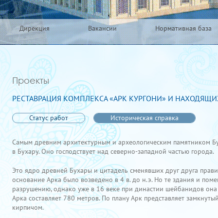
Дирекция
Вакансии
Нормативная база
Проекты
РЕСТАВРАЦИЯ КОМПЛЕКСА «АРК КУРГОНИ» И НАХОДЯЩ
Статус работ
Историческая справка
Самым древним архитектурным и археологическим памятником Бух
в Бухару. Оно господствует над северно-западной частью города.
Это ядро древней Бухары и цитадель сменявших друг друга правит
основание Арка было возведено в 4 в. до н.э. Но те здания и по
разрушению, однако уже в 16 веке при династии шейбанидов она п
Арка составляет 780 метров. По плану Арк представляет замкнут
кирпичом.