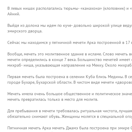
В левых нишах располагались тюрьмы- «канахона» (клоповник) и 
Айний.
Выйдя из долона мы идем по куче- довольно широкой улице ведущ
эмирского дворца.
Сейчас мы находимся у пятничной мечети Арка построенной в 17 
Вообще, мечеть это молитвенное здание в исламе. Слово мечеть 
мечети определились в конце 7 века. Большинство мечетей имеет
михраб- ниша, указывающая направление на Мекку. Около михраб
Первая мечеть была построена в селении Куба близь Медины. В с
городе Бухаре, Бухарской области. В чистом виде мечети «дворово
Мечеть имела очень большое общественное и политическое значени
мечеть превратилась только в место для молитв.
Для пребывания в мечети требовалась ритуальная чистота, лучшая
обязательно снимают обувь. Женщины молятся в специальной огор
Пятничная мечеть Арка мечеть Джамэ была построена при эмире 