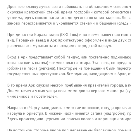
Древнюю кладку лучше всего наблюдать на обнаженном северном ск
окружен крепостной стеной, время постройки которой относится 
уязвима, здесь можно насчитать до десятка поздних заделок. До 
заново перестраивается и укрепляется стенами и башнями (следы
При династии Караханидов (IX-XII вв.) и во время нашествия мон
вид. Парадный въезд в Арк архитектурно оформлен в виде двух с
размещались музыканты и находился городской караул.
Вход в Арк представляет собой пандус, или постепенно поднимаю
кожаная плеть (камча) - символ власти эмира. Эта плеть, по пр
(обхана) и песка (регхана). Некоторые из помещений были перест
государственных преступников. Все здания, находящиеся в Арке, о
В то время Арк служил местом пребывания правителей города, а по
Джами-мечети узкая улица вела мимо двора первого министра (куш
чиновников и посетителей.
Направо от Чарсу находились эмирские конюшни, откуда просачи
караула и оркестра. В нижней части имеется сагана (надгробие),
Здесь происходили церемонии приема послов и коронации эмиров
На восточной стороне двора под деревянным балдахином помещал