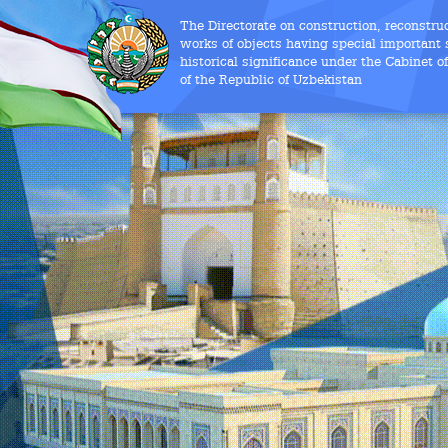
The Directorate on construction, reconstru
works of objects having special important s
historical significance under the Cabinet o
of the Republic of Uzbekistan