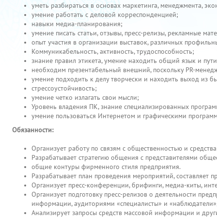
уметь разбираться в основах маркетинга, менеджмента, эк
умение работать с деловой корреспонденцией;
навыки медиа-планирования;
умение писать статьи, отзывы, пресс-релизы, рекламные мат
опыт участия в организации выставок, различных профиль
Коммуникабельность, активность, трудоспособность;
знание правил этикета, умение находить общий язык и пут
необходим презентабельный внешний, поскольку PR-менед
умение подходить к делу творчески и находить выход из 
стрессоустойчивость;
умение четко излагать свои мысли;
Уровень владения ПК, знание специализированных програм
умение пользоваться Интернетом и графическими програм
Обязанности:
Организует работу по связям с общественностью и средст
Разрабатывает стратегию общения с представителями обще
общие контуры фирменного стиля предприятия.
Разрабатывает план проведения мероприятий, составляет 
Организует пресс-конференции, брифинги, медиа-киты, ин
Организует подготовку пресс-релизов о деятельности пред
информации, аудиториями «специалисты» и «наблюдатели»,
Анализирует запросы средств массовой информации и друг