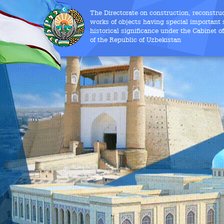
The Directorate on construction, reconstru
works of objects having special important s
historical significance under the Cabinet o
of the Republic of Uzbekistan