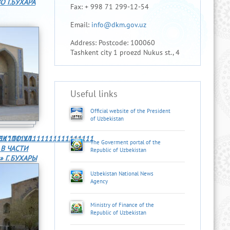
 Г.БУХАРА
Fax: + 998 71 299-12-54
Email:
info@dkm.gov.uz
Address: Postcode: 100060
Tashkent city 1 proezd Nukus st., 4
Useful links
Official website of the President
of Uzbekistan
11111111111111111111111
К" ПО УЛ.
The Goverment portal of the
В ЧАСТИ
Republic of Uzbekistan
 Г. БУХАРЫ
Uzbekistan National News
Agency
Ministry of Finance of the
Republic of Uzbekistan