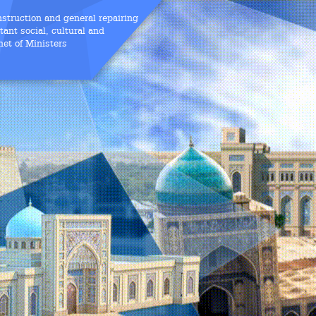
nstruction and general repairing
ant social, cultural and
net of Ministers