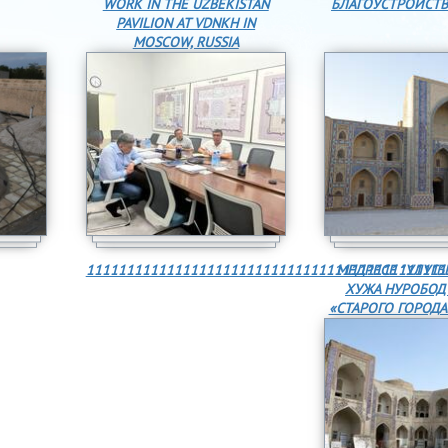
WORK IN THE UZBEKISTAN
БЛАГОУСТРОЙСТВО
PAVILION AT VDNKH IN
MOSCOW, RUSSIA
111111111111111111111111111111111111111111111
МЕДРЕСЕ "УЛУГБЕ
ХУЖА НУРОБОД 
«СТАРОГО ГОРОДА»