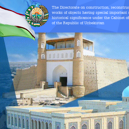
The Directorate on construction, reconstru
works of objects having special important s
historical significance under the Cabinet o
of the Republic of Uzbekistan