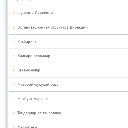
Функции Дирекции
Организационная структура Дирекции
Раҳбарият
Халқаро алоқалар
Вакансиялар
Меъёрий-ҳуқуқий база
Матбуот маркази
Тендерлар ва танловлар
Медиатека