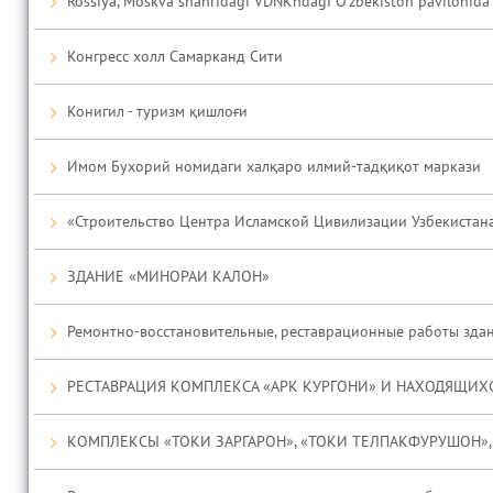
Rossiya, Moskva shahridagi VDNKhdagi O'zbekiston pavilonida ta
Конгресс холл Самарканд Сити
Конигил - туризм қишлоғи
Имом Бухорий номидаги халқаро илмий-тадқиқот маркази
«Строительство Центра Исламской Цивилизации Узбекистана
ЗДАНИЕ «МИНОРАИ КАЛОН»
Ремонтно-восстановительные, реставрационные работы здан
РЕСТАВРАЦИЯ КОМПЛЕКСА «АРК КУРГОНИ» И НАХОДЯЩИХ
КОМПЛЕКСЫ «ТОКИ ЗАРГАРОН», «ТОКИ ТЕЛПАКФУРУШОН», 