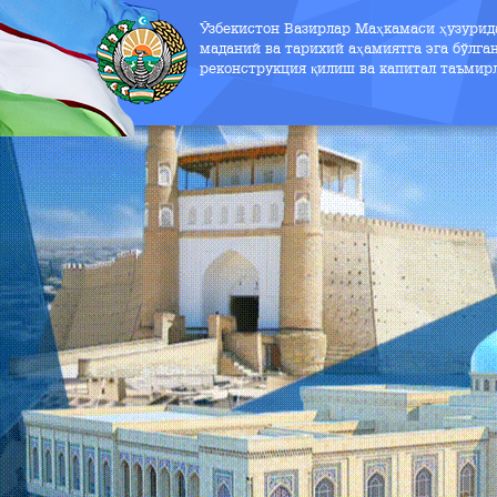
Ўзбекистон Вазирлар Маҳкамаси ҳузури
маданий ва тарихий аҳамиятга эга бўлга
реконструкция қилиш ва капитал таъмир