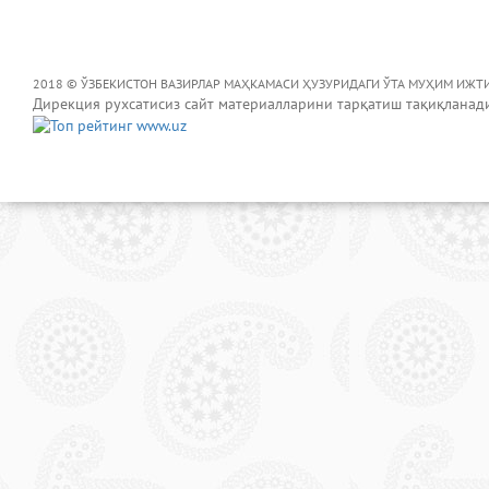
2018 © ЎЗБЕКИСТОН ВАЗИРЛАР МАҲКАМАСИ ҲУЗУРИДАГИ ЎТА МУҲИМ ИЖТ
Дирекция рухсатисиз сайт материалларини тарқатиш тақиқланад