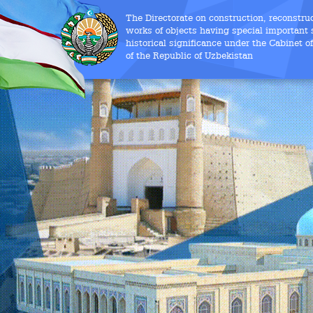
The Directorate on construction, reconstru
works of objects having special important s
historical significance under the Cabinet o
of the Republic of Uzbekistan