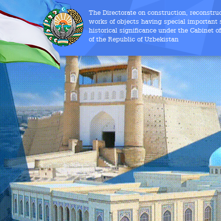
The Directorate on construction, reconstru
works of objects having special important s
historical significance under the Cabinet o
of the Republic of Uzbekistan