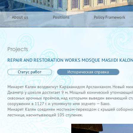
About us
Positions
Policy Framework
Projects
REPAIR AND RESTORATION WORKS MOSQUE MASJIDI KALON
Статус работ
Историческая справка
Минарет Калян воздвигнут Караханидом Арсланханом. Новый минаре
Диаметр у цоколя достигает 9 м. Мощный конический утончающий
сквозных арочных проёмов, над которыми выведен венчающий ста
сооружении в 1127 г. и упомянуто имя зодчего — Бако.
Минарет Калян соединен мостиком-переходом с крышей соборной 
лестнице, насчитывающей 105 ступенек.