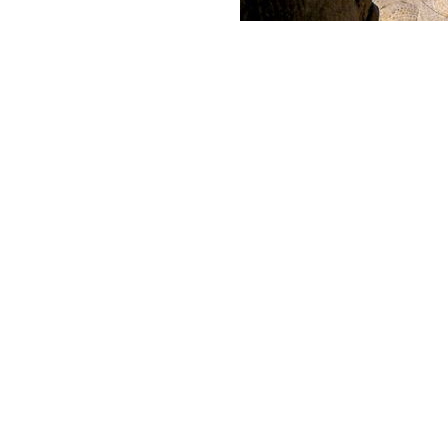
Repair and restoration work in the Uzbekistan pavilion at VDN
Конгресс холл Самарканд Сити
Конигил - туризм қишлоғи
INTERNATIONAL RESEARCH CENTER NAMED AFTER IMAM BUKH
Islamic Civilization Centre in the complex Khazrati Imam
Minoraikalon’s repair and restoration works
Masjidi Kalon’s repair and restoration works
Ark kurgan’s entrance renovation
КОМПЛЕКСЫ «ТОКИ ЗАРГАРОН», «ТОКИ ТЕЛПАКФУРУШОН», 