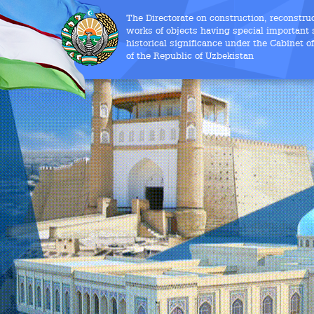
The Directorate on construction, reconstru
works of objects having special important s
historical significance under the Cabinet o
of the Republic of Uzbekistan