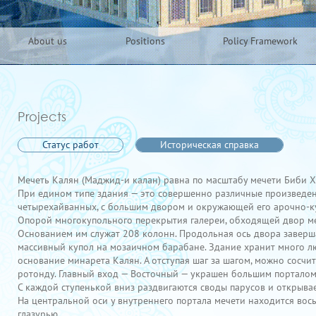
About us
Positions
Policy Framework
Projects
Статус работ
Историческая справка
Мечеть Калян (Маджид-и калан) равна по масштабу мечети Биби Ха
При едином типе здания — это совершенно различные произведения
четырехайванных, с большим двором и окружающей его арочно-к
Опорой многокупольного перекрытия галереи, обходящей двор ме
Основанием им служат 208 колонн. Продольная ось двора заверш
массивный купол на мозаичном барабане. Здание хранит много лю
основание минарета Калян. А отступая шаг за шагом, можно сосчит
ротонду. Главный вход — Восточный — украшен большим порталом,
С каждой ступенькой вниз раздвигаются своды парусов и открывае
На центральной оси у внутреннего портала мечети находится во
глазурью.