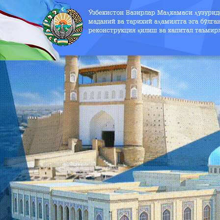
Ўзбекистон Вазирлар Маҳкамаси ҳузури
маданий ва тарихий аҳамиятга эга бўлга
реконструкция қилиш ва капитал таъмир