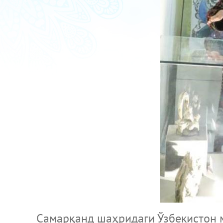
Самарқанд шаҳридаги Ўзбекистон ма