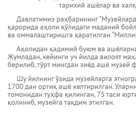
тарихий ашёлар ва халқ
Давлатимиз раҳбарининг “Музейларда
қарорида аҳоли қўлидаги маданий бой
ва оммалаштиришга қаратилган “Миллий
Аҳолидан қадимий буюм ва ашёларни с
Жумладан, кейинги уч йилда вилоят ма
берилиб, тўрт мингдан зиёд ашё музей 
Шу йилнинг ўзида музейларга этнограф
1700 дан ортиқ ашё келтирилган. Уларн
томонидан туҳфа қилинган, 75 таси юр
қолиниб, музейга тақдим этилган.
новости
Музеи Узбекистана
Великие ученые