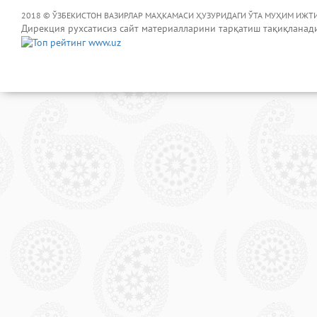
2018 © ЎЗБЕКИСТОН ВАЗИРЛАР МАҲКАМАСИ ҲУЗУРИДАГИ ЎТА МУҲИМ ИЖТ
Дирекция рухсатисиз сайт материалларини тарқатиш тақиқланад