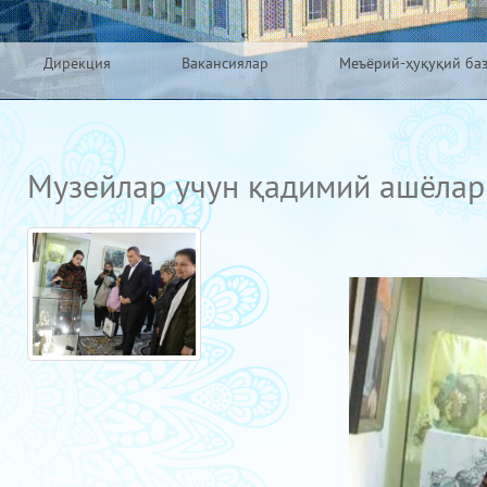
Дирекция
Вакансиялар
Меъёрий-ҳуқуқий ба
Музейлар учун қадимий ашёлар