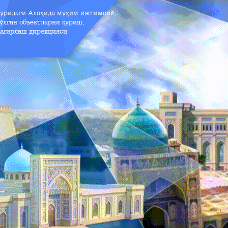
зуридаги Алоҳида муҳим ижтимоий,
ўлган объектларни қуриш,
аъмирлаш дирекцияси