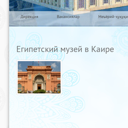
Дирекция
Вакансиялар
Меъёрий-ҳуқуқи
Египетский музей в Каире