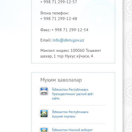
+ 998 71 299-12-57
Ягона телефон:
+ 998 71 299-12-48
Факс: + 998 71 299-12-54
Email:
info@dkm.gov.uz
Манзил: индекс 100060 Тошкент
шахар, 1 тор Нукус кўчаси, 4
Муҳим ҳаволалар
Ўзбекистон Республикаси
Президентининг расмий веб-
сайти
Ўзбекистон Республикаси
Ҳукумат портали
Ўзбекистон Миллий ахборот