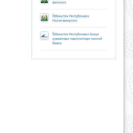
агентлиги
Ўзбекистон Республикаси
Молия вазирлиги
Ўзбекистон Республикаси Қонун
ҳужжатлари маълумотлари миллий
базаси