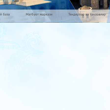
й база
Матбуот маркази
Тендерлар ва танловлар