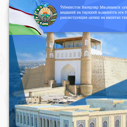
Ўзбекистон Вазирлар Маҳкамаси ҳу
маданий ва тарихий аҳамиятга эга б
реконструкция қилиш ва капитал т