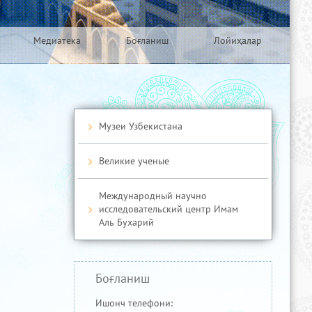
Медиатека
Боғланиш
Лойиҳалар
Музеи Узбекистана
Великие ученые
Международный научно
исследовательский центр Имам
Аль Бухарий
Боғланиш
Ишонч телефони: