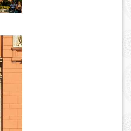
Правительственный портал
Республики Узбекистан
Национальное информационное
агентство Узбекистана
Министерство финансов
Республики Узбекистан
Национальная база данных
законодательства Республики
Узбекистан