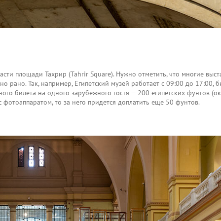
сти площади Тахрир (Tahrir Square). Нужно отметить, что многие выс
о рано. Так, например, Египетский музей работает с 09:00 до 17:00, б
ного билета на одного зарубежного гостя — 200 египетских фунтов (о
 с фотоаппаратом, то за него придется доплатить еще 50 фунтов.