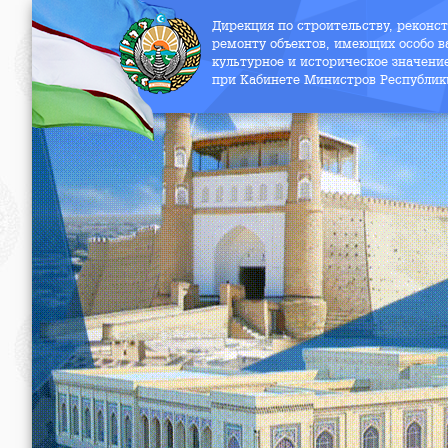
Дирекция по строительству, реконс
ремонту объектов, имеющих особо в
культурное и историческое значени
при Кабинете Министров Республик