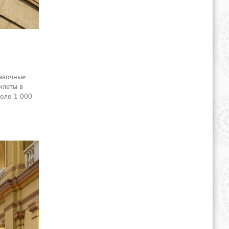
тавочные
илеты в
коло 1 000