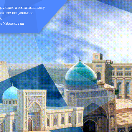
трукции и капитальному
ажное социальное,
е,
и Узбекистан