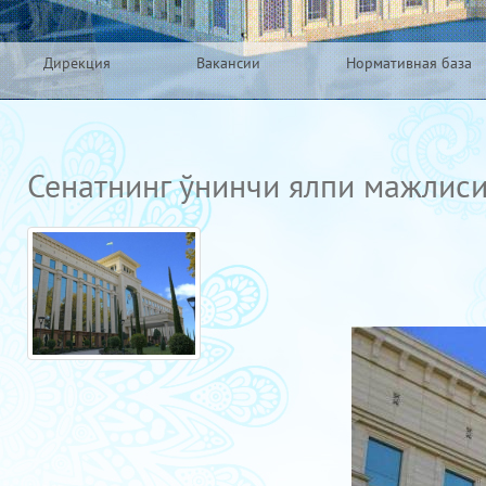
Дирекция
Вакансии
Нормативная база
Сенатнинг ўнинчи ялпи мажлис