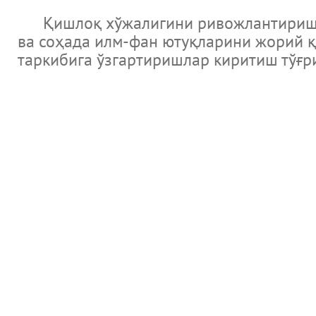
Қишлоқ хўжалигини ривожлантириш, и
ва соҳада илм-фан ютуқларини жорий қ
таркибига ўзгартиришлар киритиш тўғр
Новости
Музеи Узбекистана и Мировые музеи
Великие ученые и литература библиотеки мира и каталог э
Международный научно исследовательский центр Имам Аль