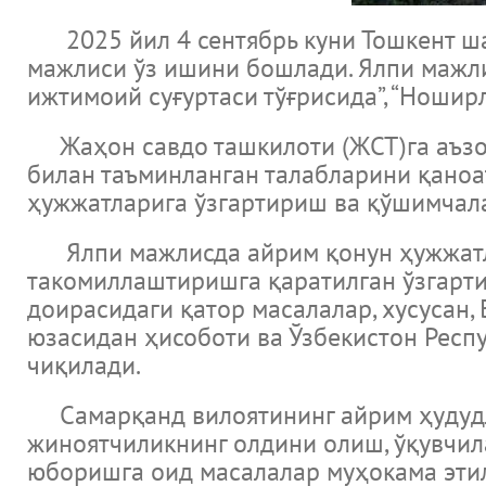
2025 йил 4 сентябрь куни Тошкент ша
мажлиси ўз ишини бошлади. Ялпи мажлис
ижтимоий суғуртаси тўғрисида”, “Ношир
Жаҳон савдо ташкилоти (ЖСТ)га аъзо 
билан таъминланган талабларини қано
ҳужжатларига ўзгартириш ва қўшимчал
Ялпи мажлисда айрим қонун ҳужжатла
такомиллаштиришга қаратилган ўзгарт
доирасидаги қатор масалалар, хусусан
юзасидан ҳисоботи ва Ўзбекистон Респ
чиқилади.
Самарқанд вилоятининг айрим ҳудудла
жиноятчиликнинг олдини олиш, ўқувчил
юборишга оид масалалар муҳокама эти