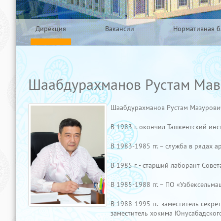
Дирекция
Вакансии
Нормативная б
Шаабдурахманов Рустам Мавз
Шаабдурахманов Рустам Мазурович 
В 1983 г. окончил Ташкентский инс
В 1983-1985 гг. – служба в рядах а
В 1985 г. - старший лаборант Сов
В 1985-1988 гг. – ПО «Узбексельмаш
В 1988-1995 гг.- заместитель секр
заместитель хокима Юнусабадского