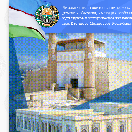
Дирекция по строительству, реконс
ремонту объектов, имеющих особо в
культурное и историческое значени
при Кабинете Министров Республик