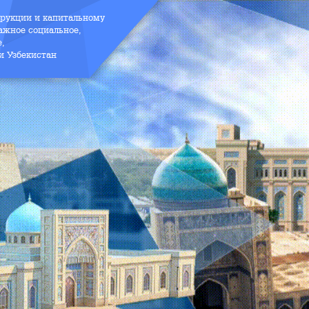
трукции и капитальному
ажное социальное,
е,
и Узбекистан