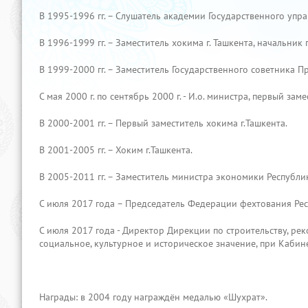
В 1995-1996 гг. – Слушатель академии Государственного упр
В 1996-1999 гг. – Заместитель хокима г. Ташкента, начальник
В 1999-2000 гг. – Заместитель Государственного советника П
С мая 2000 г. по сентябрь 2000 г. - И.о. министра, первый з
В 2000-2001 гг. – Первый заместитель хокима г.Ташкента.
В 2001-2005 гг. – Хоким г.Ташкента.
В 2005-2011 гг. – Заместитель министра экономики Республи
С июля 2017 года – Председатель Федерации фехтования Рес
С июля 2017 года - Директор Дирекции по строительству, р
социальное, культурное и историческое значение, при Кабин
Награды: в 2004 году награждён медалью «Шухрат».