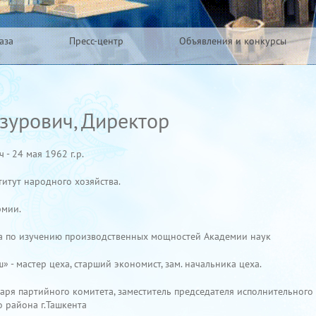
аза
Пресс-центр
Объявления и конкурсы
урович, Директор
- 24 мая 1962 г.р.
титут народного хозяйства.
рмии.
ета по изучению производственных мощностей Академии наук
» - мастер цеха, старший экономист, зам. начальника цеха.
етаря партийного комитета, заместитель председателя исполнительного
 района г.Ташкента