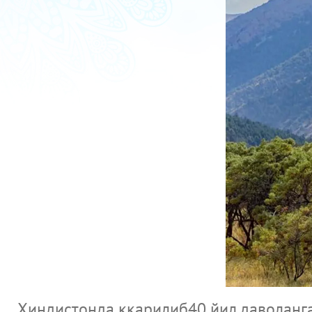
Хиндистонда ққарилиб40 йил даволанга