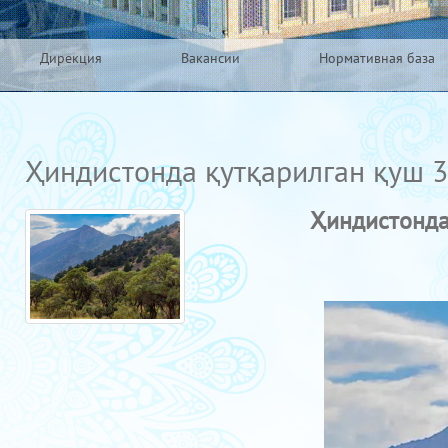
Дирекция
Вакансии
Нормативная база
Ҳиндистонда қутқарилган қуш 3
Ҳиндистонда 