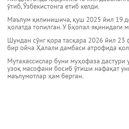
ўтиб, Ўзбекистонга етиб келди.
Маълум қилинишича, қуш 2025 йил 19 д
ҳолатда топилган. У Бҳопал яқинидаги 
Шундан сўнг қора тасқара 2026 йил 23 
бир ойча Ҳалали дамбаси атрофида қолг
Мутахассислар буни муҳофаза дастури у
узоқ масофани босиб ўтиши нафақат ун
маълумотлар ҳам берган.
Новости
Музеи Узбекистана и Мировые музеи
Великие ученые и литература библиотеки мира и каталог э