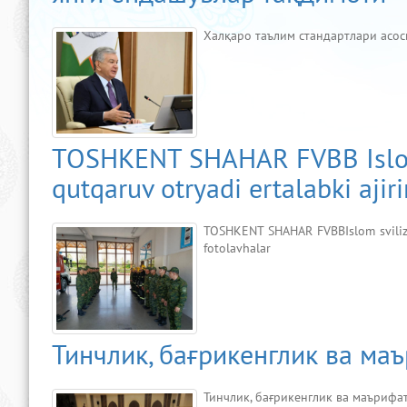
Халқаро таълим стандартлари асо
TOSHKENT SHAHAR FVBB Islom 
qutqaruv otryadi ertalabki aji
TOSHKENT SHAHAR FVBBIslom sviliza
fotolavhalar
Тинчлик, бағрикенглик ва ма
Тинчлик, бағрикенглик ва маърифа