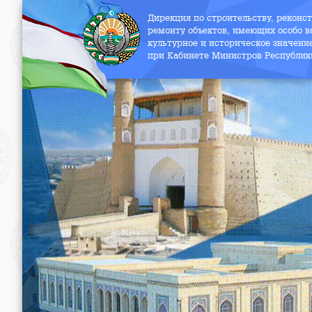
Дирекция по строительству, реконс
ремонту объектов, имеющих особо в
культурное и историческое значени
при Кабинете Министров Республик