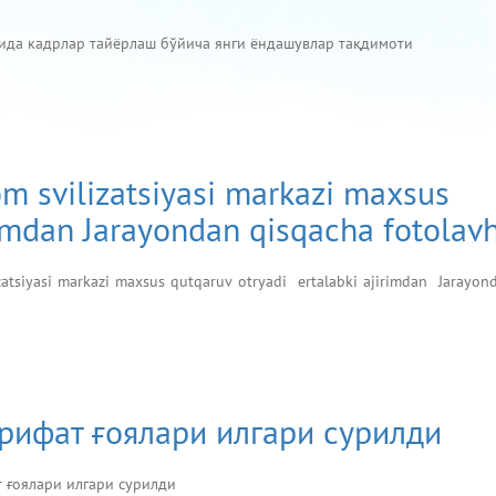
сида кадрлар тайёрлаш бўйича янги ёндашувлар тақдимоти
svilizatsiyasi markazi maxsus
rimdan Jarayondan qisqacha fotolav
tsiyasi markazi maxsus qutqaruv otryadi ertalabki ajirimdan Jarayon
ърифат ғоялари илгари сурилди
т ғоялари илгари сурилди