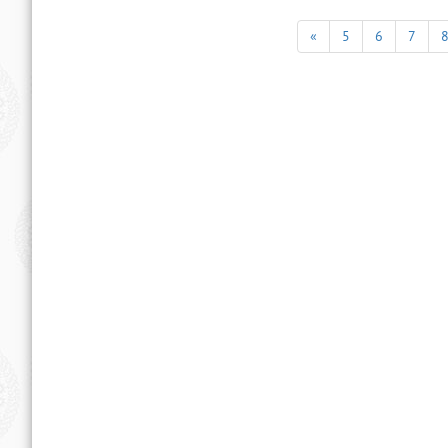
«
5
6
7