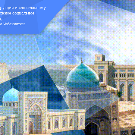
трукции и капитальному
ажное социальное,
е,
и Узбекистан