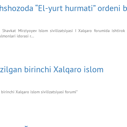
shozoda “El-yurt hurmati” ordeni b
i Shavkat Mirziyoyev Islom sivilizatsiyasi I Xalqaro forumida ishtirok
onlari idorasi r...
azilgan birinchi Xalqaro islom
 birinchi Xalqaro islom sivilizatsiyasi forumi”