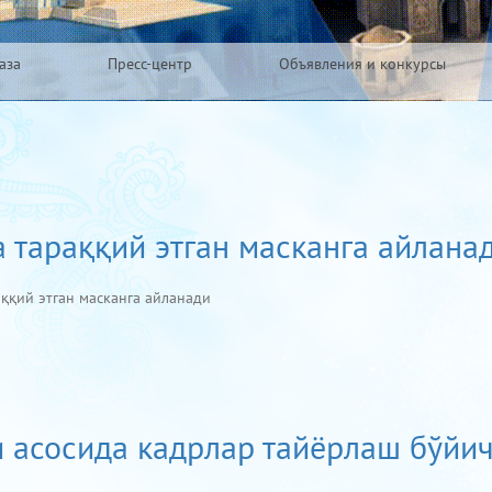
аза
Пресс-центр
Объявления и конкурсы
 тараққий этган масканга айлана
аққий этган масканга айланади
и асосида кадрлар тайёрлаш бўйи