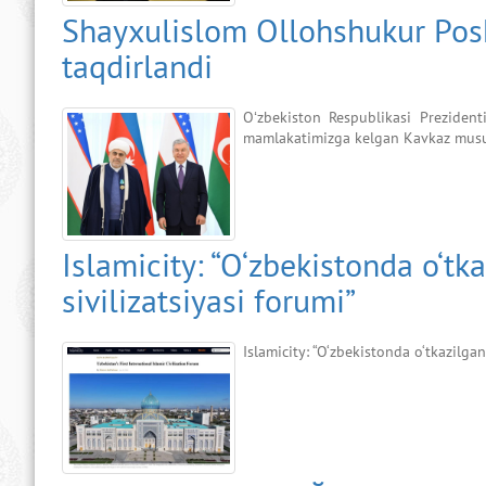
Shayxulislom Ollohshukur Posh
taqdirlandi
Oʻzbekiston Respublikasi Prezident
mamlakatimizga kelgan Kavkaz musulm
Islamicity: “O‘zbekistonda o‘tk
sivilizatsiyasi forumi”
Islamicity: “O‘zbekistonda o‘tkazilgan