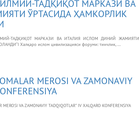
ИЛМИЙ-ТАДҚИҚОТ МАРКАЗИ ВА
МИЯТИ ЎРТАСИДА ҲАМКОРЛИК
И
МИЙ-ТАДҚИҚОТ МАРКАЗИ ВА ИТАЛИЯ ИСЛОМ ДИНИЙ ЖАМИЯТИ
ДИ“I Халқаро ислом цивилизацияси форуми: тинчлик, ...
LLOMALAR MEROSI VA ZAMONAVIY
KONFERENSIYA
AR MEROSI VA ZAMONAVIY TADQIQOTLAR” IV XALQARO KONFERENSIYA