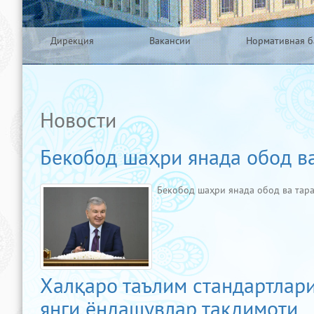
Дирекция
Вакансии
Нормативная б
Новости
Бекобод шаҳри янада обод ва
Бекобод шаҳри янада обод ва тар
Халқаро таълим стандартлар
янги ёндашувлар тақдимоти