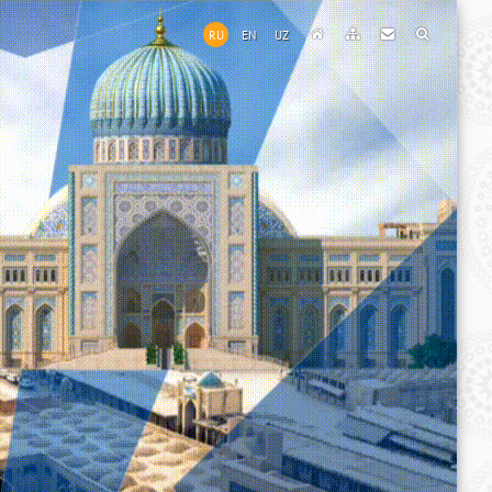
RU
EN
UZ