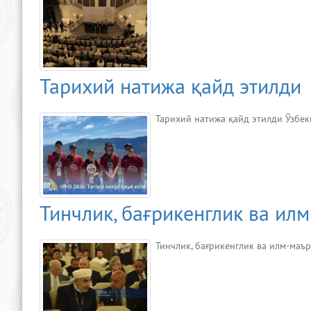
Тарихий натижа қайд этилди
Тарихий натижа қайд этилди Ўзбеки
Тинчлик, бағрикенглик ва ил
Тинчлик, бағрикенглик ва илм-ма