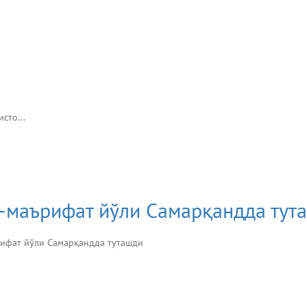
сто...
м-маърифат йўли Самарқандда тут
ърифат йўли Самарқандда туташди