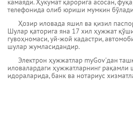
камаяди. Ҳукумат қарорига асосан, фу
телефонида олиб юриши мумкин бўлади
Ҳозир иловада яшил ва қизил паспортл
Шулар қаторига яна 17 хил ҳужжат қўши
гувоҳномаси, уй-жой кадастри, автомо
шулар жумласидандир.
Электрон ҳужжатлар myGov'дан ташқар
иловалардаги ҳужжатларнинг рақамли ш
идораларида, банк ва нотариус хизмат
Новости
Музеи Узбекистана и Мировые музеи
Великие ученые и литература библиотеки мира и каталог э
Международный научно исследовательский центр Имам Аль