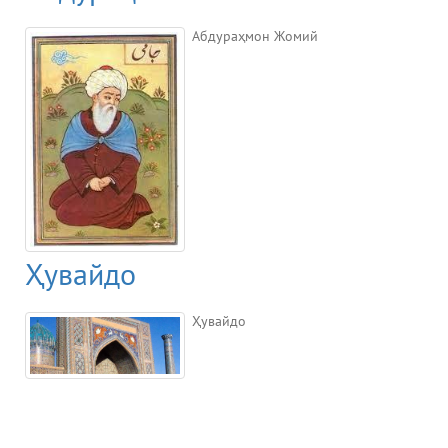
Абдураҳмон Жомий
Ҳувайдо
Ҳувайдо
Музеи Узбекистана