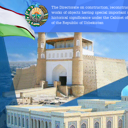
The Directorate on construction, reconstru
works of objects having special important s
historical significance under the Cabinet o
of the Republic of Uzbekistan