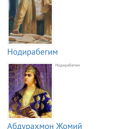
Нодирабегим
Нодирабегим
Абдураҳмон Жомий