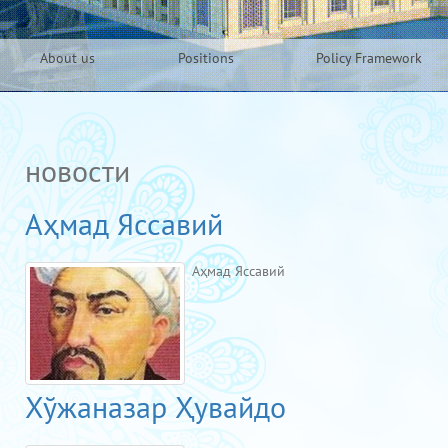
About us
Positions
Policy Framework
новости
Аҳмад Яссавий
Аҳмад Яссавий
Хўжаназар Ҳувайдо