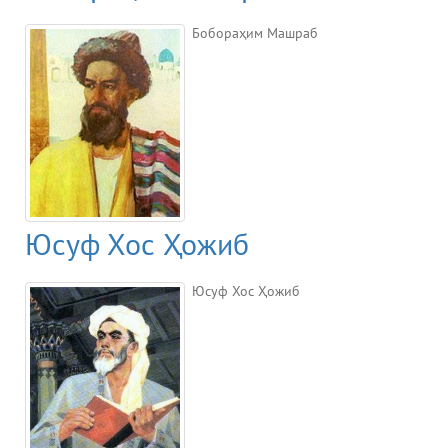
Бобораҳим Машраб
Юсуф Хос Ҳожиб
Юсуф Хос Ҳожиб