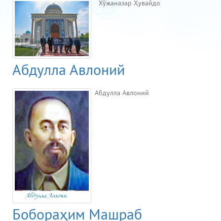
Хўжаназар Ҳувайдо
Абдулла Авлоний
Абдулла Авлоний
Бобораҳим Машраб