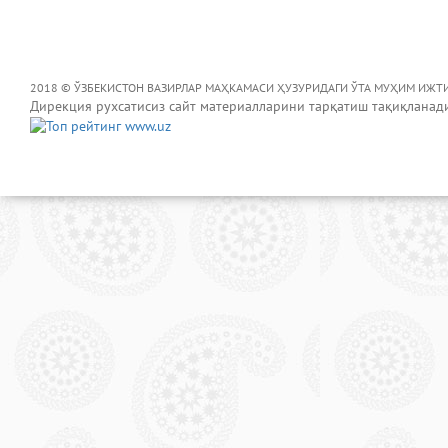
2018 © ЎЗБЕКИСТОН ВАЗИРЛАР МАҲКАМАСИ ҲУЗУРИДАГИ ЎТА МУҲИМ ИЖТ
Дирекция рухсатисиз сайт материалларини тарқатиш тақиқланад