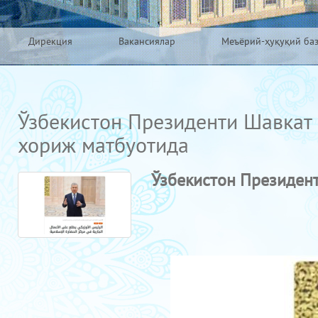
Дирекция
Вакансиялар
Меъёрий-ҳуқуқий ба
Ўзбекистон Президенти Шавкат
хориж матбуотида
Ўзбекистон Президен