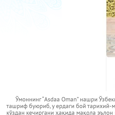
Ўмоннинг “Asdaa Oman” нашри Ўзбеки
ташриф буюриб, у ердаги бой тарихий-
кўздан кечиргани ҳақида мақола эълон 