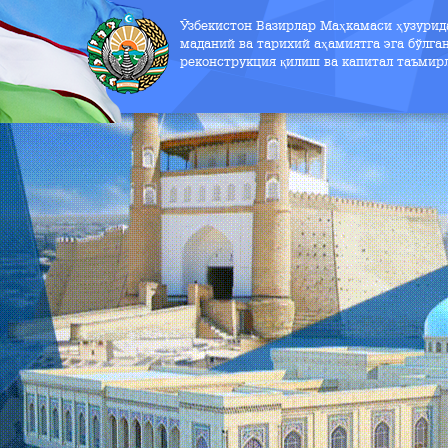
Ўзбекистон Вазирлар Маҳкамаси ҳузури
маданий ва тарихий аҳамиятга эга бўлга
реконструкция қилиш ва капитал таъмир