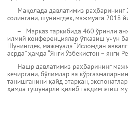
Мақолада давлатимиз раҳбарининг 201
солингани, шунингдек, мажмуага 2018 й
– Марказ таркибида 460 ўринли анжум
илмий конференциялар ўтказиш учун ба
Шунингдек, мажмуада “Исломдан аввалги 
асрда” ҳамда “Янги Ўзбекистон – янги Р
Нашр давлатимиз раҳбарининг мажмуа
кечиргани, бўлимлар ва кўргазмаларни
танишганини қайд этаркан, экспонатла
ҳамда тушунарли қилиб тақдим этиш му
новости