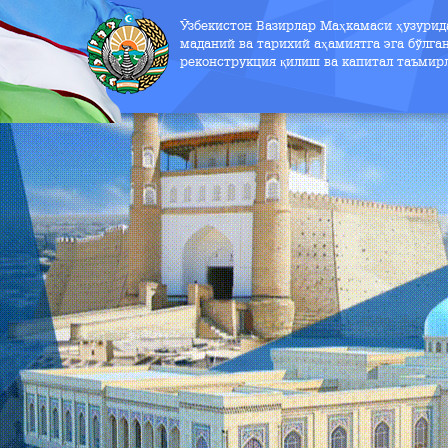
Ўзбекистон Вазирлар Маҳкамаси ҳузури
маданий ва тарихий аҳамиятга эга бўлга
реконструкция қилиш ва капитал таъмир