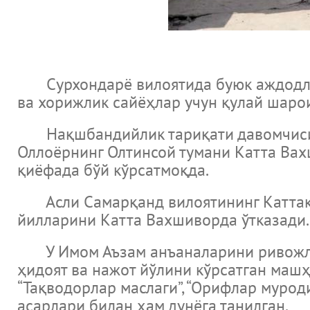
Сурхондарё вилоятида буюк аждодлар
ва хорижлик сайёҳлар учун қулай шаро
Нақшбандийлик тариқати давомчиси, ў
Оллоёрнинг Олтинсой тумани Катта Вах
қиёфада бўй кўрсатмоқда.
Асли Самарқанд вилоятининг Каттақўр
йилларини Катта Вахшиворда ўтказади. 
У Имом Аъзам анъаналарини ривожлант
ҳидоят ва нажот йўлини кўрсатган маш
“Тақводорлар маслаги”, “Орифлар муроди”
асарлари билан ҳам дунёга танилган.