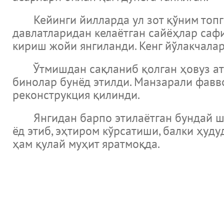
Кейинги йилларда ул зот қўним топга
давлатларидан келаётган сайёҳлар сафи
кириш жойи янгиланди. Кенг йўлакчалар
Ўтмишдан сақланиб қолган ҳовуз атр
бинолар бунёд этилди. Манзарали фавво
реконструкция қилинди.
Янгидан барпо этилаётган бундай ша
ёд этиб, эҳтиром кўрсатиши, балки ҳуд
ҳам қулай муҳит яратмоқда.
новости
Музеи Узбекистана
Великие ученые
Международный научно исследовательский центр Имам Аль