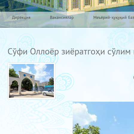
Дирекция
Вакансиялар
Меъёрий-ҳуқуқий ба
Сўфи Оллоёр зиёратгоҳи сўлим 