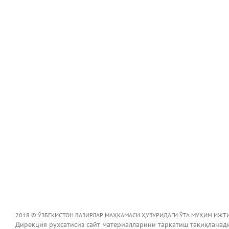
2018 © ЎЗБЕКИСТОН ВАЗИРЛАР МАҲКАМАСИ ҲУЗУРИДАГИ ЎТА МУҲИМ ИЖТ
Дирекция рухсатисиз сайт материалларини тарқатиш тақиқланад