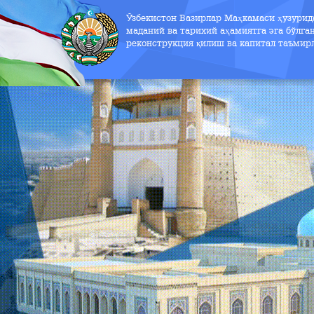
Ўзбекистон Вазирлар Маҳкамаси ҳузури
маданий ва тарихий аҳамиятга эга бўлга
реконструкция қилиш ва капитал таъмир