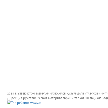
2018 © ЎЗБЕКИСТОН ВАЗИРЛАР МАҲКАМАСИ ҲУЗУРИДАГИ ЎТА МУҲИМ ИЖТ
Дирекция рухсатисиз сайт материалларини тарқатиш тақиқланад