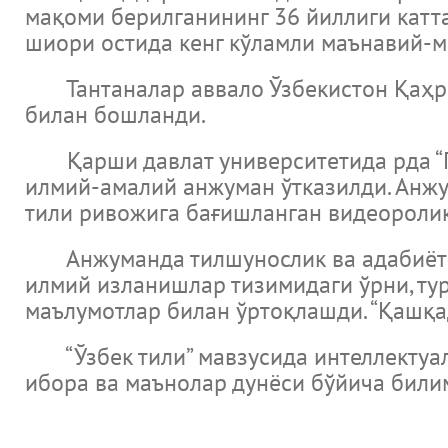
мақоми берилганининг 36 йиллиги катта
шиори остида кенг кўламли маънавий-м
Тантаналар аввало Ўзбекистон Қаҳрам
билан бошланди.
Қарши давлат университетида рда “Гло
илмий-амалий анжуман ўтказилди. Анжу
тили ривожига бағишланган видеороли
Анжуманда тилшунослик ва адабиёт со
илмий изланишлар тизимидаги ўрни, тур
маълумотлар билан ўртоқлашди. “Қашқа
“Ўзбек тили” мавзусида интеллектуал 
ибора ва маънолар дунёси бўйича били