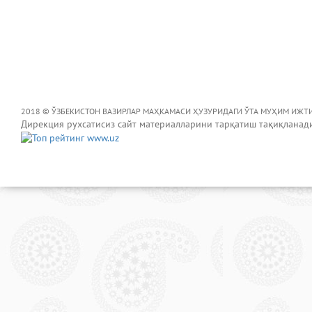
2018 © ЎЗБЕКИСТОН ВАЗИРЛАР МАҲКАМАСИ ҲУЗУРИДАГИ ЎТА МУҲИМ ИЖТ
Дирекция рухсатисиз сайт материалларини тарқатиш тақиқланад