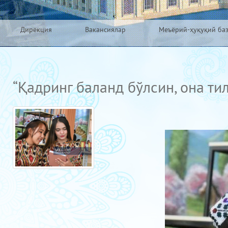
Дирекция
Вакансиялар
Меъёрий-ҳуқуқий ба
“Қадринг баланд бўлсин, она ти