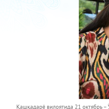
Қашқадарё вилоятида 21 октябрь – Ўзб