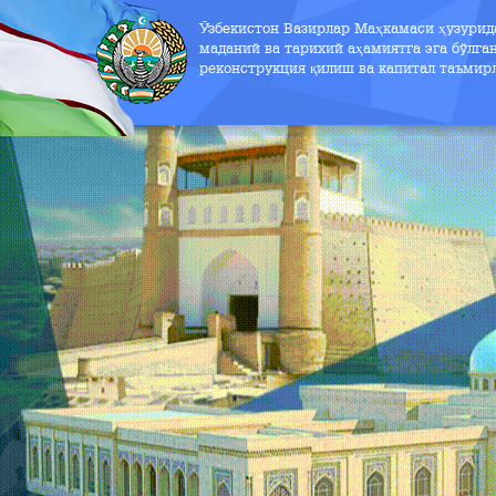
Ўзбекистон Вазирлар Маҳкамаси ҳузури
маданий ва тарихий аҳамиятга эга бўлга
реконструкция қилиш ва капитал таъмир