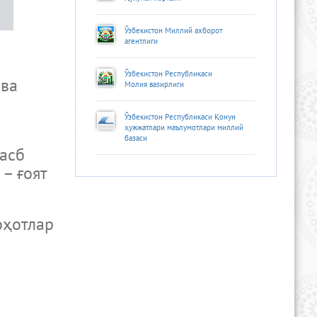
Ўзбекистон Миллий ахборот
агентлиги
Ўзбекистон Республикаси
ва
Молия вазирлиги
Ўзбекистон Республикаси Қонун
ҳужжатлари маълумотлари миллий
базаси
асб
– ғоят
оҳотлар