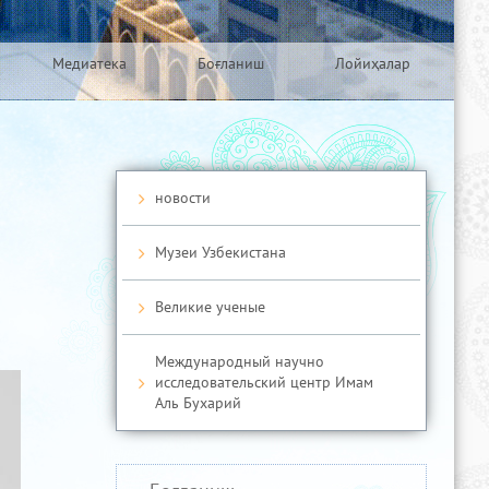
Медиатека
Боғланиш
Лойиҳалар
новости
Музеи Узбекистана
Великие ученые
Международный научно
исследовательский центр Имам
Аль Бухарий