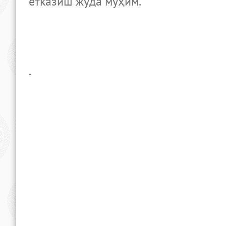
етказиш жуда муҳим.
.