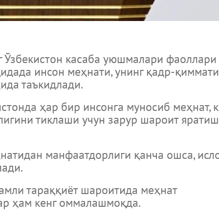
збекистон касаба уюшмалари фаоллари 
идада инсон меҳнати, унинг қадр-қиммати
ида таъкидлади.
онда ҳар бир инсонга муносиб меҳнат, к
лигини тиклаши учун зарур шароит яратиш 
натидан манфаатдорлиги қанча ошса, исл
ади.
амли тараққиёт шароитида меҳнат
ар ҳам кенг оммалашмоқда.