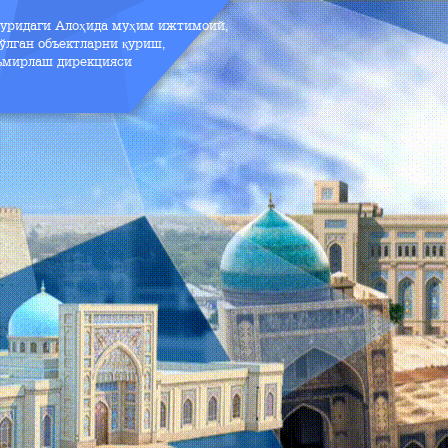
зуридаги Алоҳида муҳим ижтимоий,
ўлган объектларни қуриш,
аъмирлаш дирекцияси