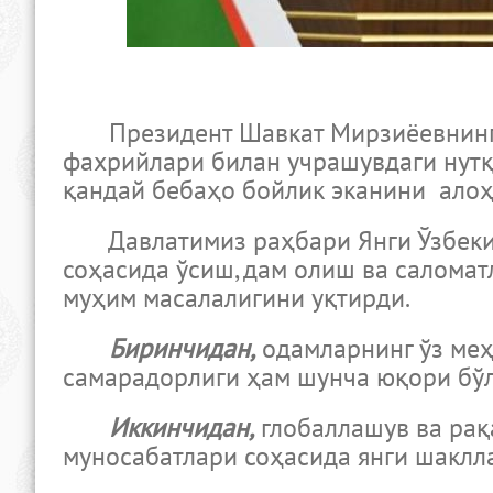
Президент Шавкат Мирзиёевнинг Ў
фахрийлари билан учрашувдаги нутқ
қандай бебаҳо бойлик эканини алоҳ
Давлатимиз раҳбари Янги Ўзбекист
соҳасида ўсиш, дам олиш ва саломат
муҳим масалалигини уқтирди.
Биринчидан,
одамларнинг ўз меҳ
самарадорлиги ҳам шунча юқори бўл
Иккинчидан,
глобаллашув ва рақ
муносабатлари соҳасида янги шаклл