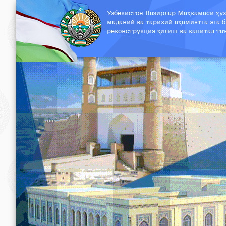
Ўзбекистон Вазирлар Маҳкамаси ҳу
маданий ва тарихий аҳамиятга эга б
реконструкция қилиш ва капитал т