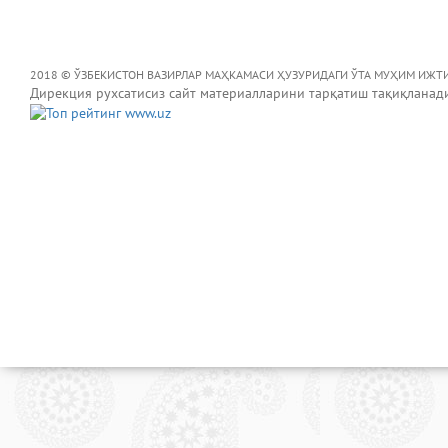
2018 © ЎЗБЕКИСТОН ВАЗИРЛАР МАҲКАМАСИ ҲУЗУРИДАГИ ЎТА МУҲИМ ИЖТ
Дирекция рухсатисиз сайт материалларини тарқатиш тақиқланад