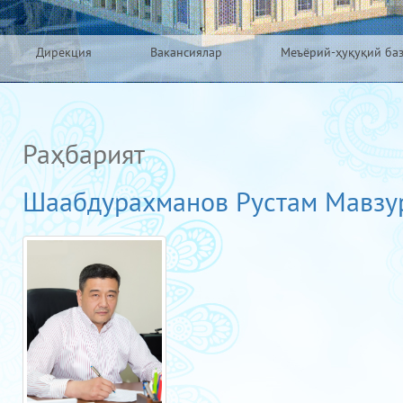
Дирекция
Вакансиялар
Меъёрий-ҳуқуқий ба
Раҳбарият
Шаабдурахманов Рустам Мавзур