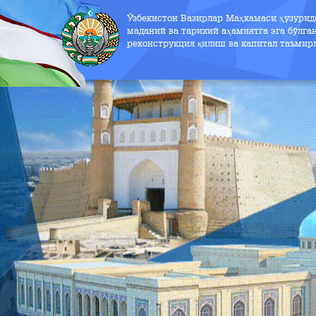
Ўзбекистон Вазирлар Маҳкамаси ҳузури
маданий ва тарихий аҳамиятга эга бўлга
реконструкция қилиш ва капитал таъмир