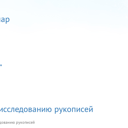
лар
”
исследованию рукописей
дованию рукописей