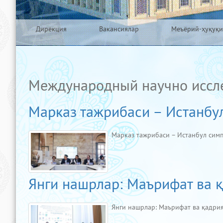
Дирекция
Вакансиялар
Меъёрий-ҳуқуқи
Международный научно иссле
Марказ тажрибаси – Истанбу
Марказ тажрибаси – Истанбул сим
Янги нашрлар: Маърифат ва қ
Янги нашрлар: Маърифат ва қадрия