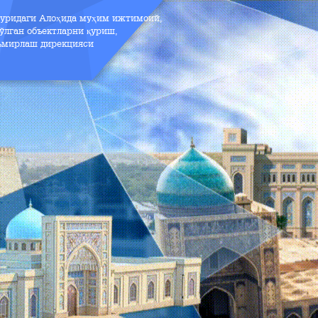
зуридаги Алоҳида муҳим ижтимоий,
ўлган объектларни қуриш,
аъмирлаш дирекцияси