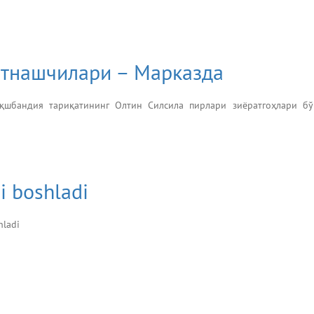
атнашчилари – Марказда
қшбандия тариқатининг Олтин Силсила пирлари зиёратгоҳлари б
i boshladi
hladi