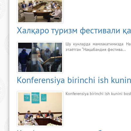
Халқаро туризм фестивали қ
Шу кунларда мамлакатимизда На
этаётган “Нақшбандия фестива...
Konferensiya birinchi ish kunin
Konferensiya birinchi ish kunini bos