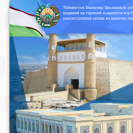
Ўзбекистон Вазирлар Маҳкамаси ҳу
маданий ва тарихий аҳамиятга эга б
реконструкция қилиш ва капитал т