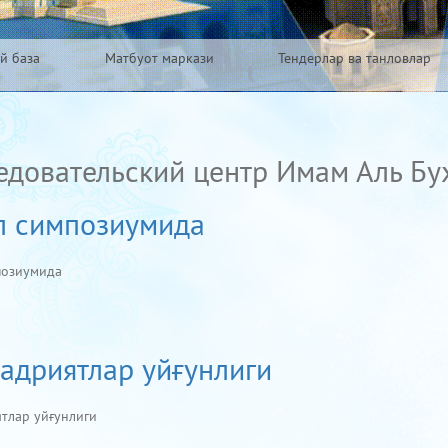
й база
Матбуот маркази
Тендерлар ва танловлар
довательский центр Имам Аль Бу
л симпозиумида
позиумида
адриятлар уйғунлиги
тлар уйғунлиги