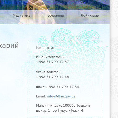
Медиатека
Боғланиш
Лойиҳалар
харий
Боғланиш
Ишонч телефони:
+ 998 71 299-12-57
Ягона телефон:
+ 998 71 299-12-48
Факс: + 998 71 299-12-54
Email:
info@dkm.gov.uz
Манзил: индекс 100060 Тошкент
шахар, 1 тор Нукус кўчаси, 4