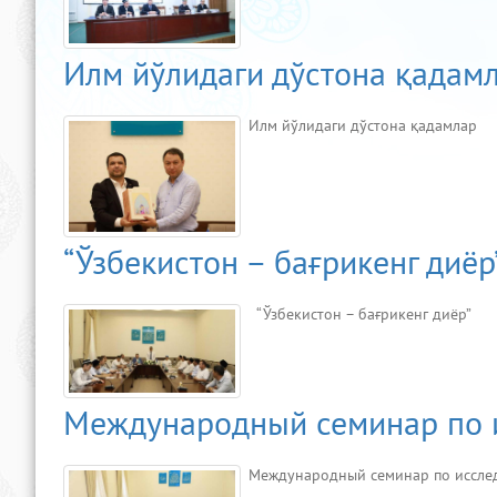
Илм йўлидаги дўстона қадам
Илм йўлидаги дўстона қадамлар
“Ўзбекистон – бағрикенг диёр
“Ўзбекистон – бағрикенг диёр”
Международный семинар по 
Международный семинар по иссле