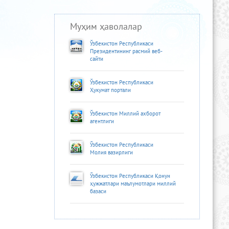
Муҳим ҳаволалар
Ўзбекистон Республикаси
Президентининг расмий веб-
сайти
Ўзбекистон Республикаси
Ҳукумат портали
Ўзбекистон Миллий ахборот
агентлиги
Ўзбекистон Республикаси
Молия вазирлиги
Ўзбекистон Республикаси Қонун
ҳужжатлари маълумотлари миллий
базаси