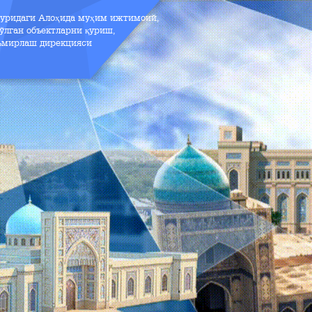
зуридаги Алоҳида муҳим ижтимоий,
ўлган объектларни қуриш,
аъмирлаш дирекцияси