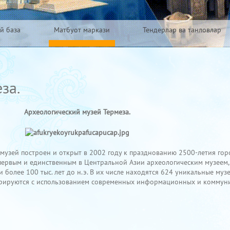
й база
Матбуот маркази
Тендерлар ва танловлар
за.
Археологический музей Термеза.
й построен и открыт в 2002 году к празднованию 2500-летия горо
первым и единственным в Центральной Азии археологическим музеем,
 более 100 тыс. лет до н.э. В их числе находятся 624 уникальные муз
стрируются с использованием современных информационных и комму