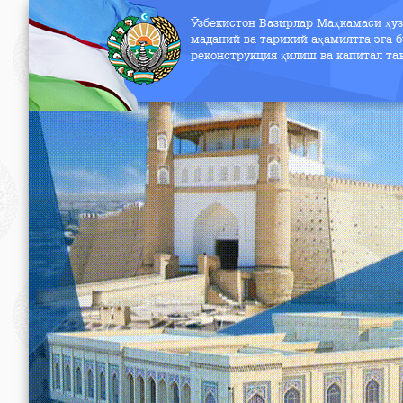
Ўзбекистон Вазирлар Маҳкамаси ҳу
маданий ва тарихий аҳамиятга эга б
реконструкция қилиш ва капитал т