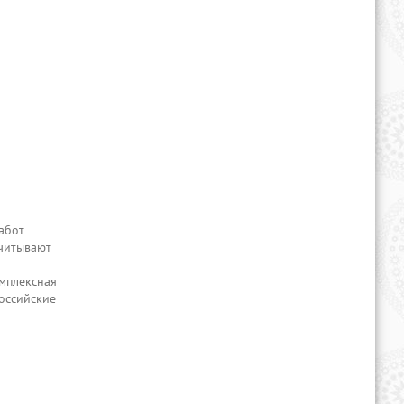
Ўзбекистон Миллий ахборот
агентлиги
Ўзбекистон Республикаси
Молия вазирлиги
Ўзбекистон Республикаси Қонун
ҳужжатлари маълумотлари миллий
базаси
абот
считывают
омплексная
российские