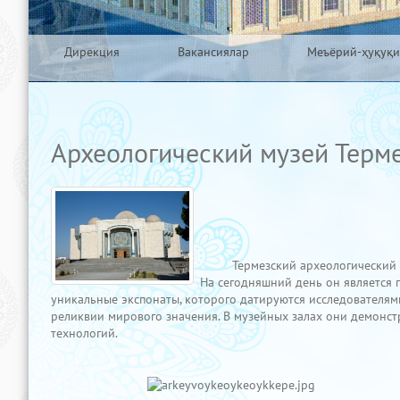
Дирекция
Вакансиялар
Меъёрий-ҳуқуқи
Археологический музей Терме
Термезский археологический музе
На сегодняшний день он является 
уникальные экспонаты, которого датируются исследователями
реликвии мирового значения. В музейных залах они демон
технологий.