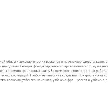
 области археологических раскопок и научно-исследовательских р
 находками. Сегодня фонды Термезского археологического музея на
влены в демонстрационных залах. За всем этим стоит огромная работа
еских экспедиций. Наиболее известные среди них: Тохаристанская к
кско-японская, узбекско-немецкая, узбекско-французская и узбекско-