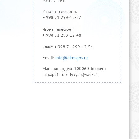
Боғланиш
Ишонч телефони:
+ 998 71 299-12-57
Ягона телефон:
+ 998 71 299-12-48
Факс: + 998 71 299-12-54
Email:
info@dkm.gov.uz
Манзил: индекс 100060 Тошкент
шахар, 1 тор Нукус кўчаси, 4
Ўзбекистон Республикаси
Президентининг расмий веб-
сайти
Ўзбекистон Республикаси
Ҳукумат портали