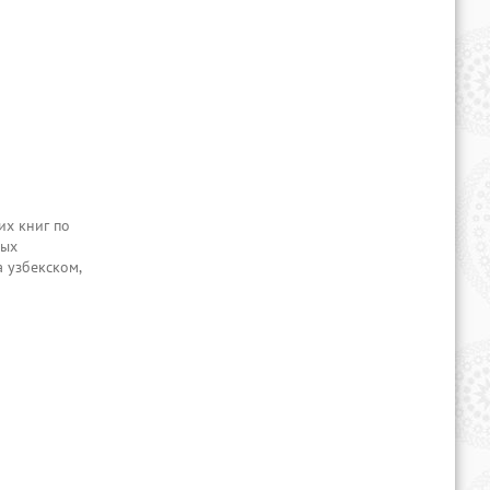
х книг по
ных
 узбекском,