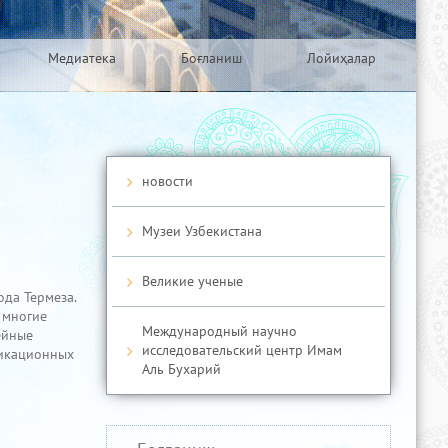
Медиатека
Боғланиш
Лойиҳалар
новости
Музеи Узбекистана
Великие ученые
да Термеза.
 многие
Международный научно
ейные
исследовательский центр Имам
никационных
Аль Бухарий