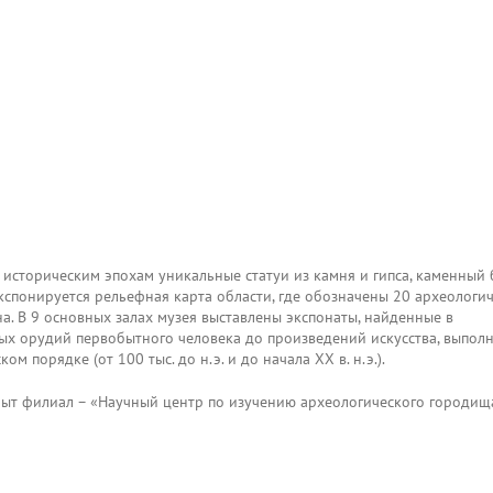
орическим эпохам уникальные статуи из камня и гипса, каменный 
кспонируется рельефная карта области, где обозначены 20 археологи
а. В 9 основных залах музея выставлены экспонаты, найденные в
ых орудий первобытного человека до произведений искусства, выпол
 порядке (от 100 тыс. до н.э. и до начала ХХ в. н.э.).
рыт филиал – «Научный центр по изучению археологического городищ