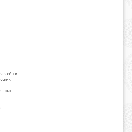
бассейн и
ческих
ненных
а