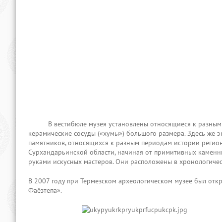
В вестибюле музея установлены относящиеся к разным ист
керамические сосуды («хумы») большого размера. Здесь же э
памятников, относящихся к разным периодам истории регион
Сурхандарьинской области, начиная от примитивных каменн
руками искусных мастеров. Они расположены в хронологическом
В 2007 году при Термезском археологическом музее был отк
Фаёзтепа».