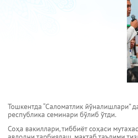
Тошкентда “Саломатлик йўналишлари” д
республика семинари бўлиб ўтди.
Соҳа вакиллари, тиббиёт соҳаси мутаха
авлодни тарбиялаш, мактаб таълими ти