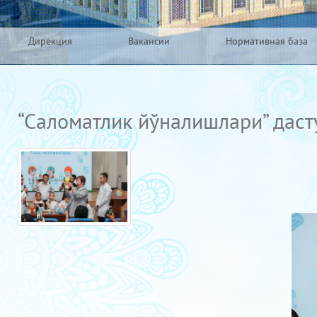
Дирекция
Вакансии
Нормативная база
“Саломатлик йўналишлари” даст