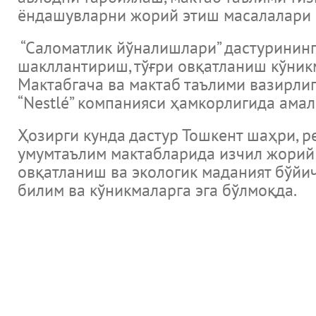
ёндашувларни жорий этиш масалалари 
“Саломатлик йўналишлари” дастурининг
шакллантириш, тўғри овқатланиш кўни
Мактабгача ва мактаб таълими вазирли
“Nestlé” компанияси ҳамкорлигида ама
Ҳозирги кунда дастур Тошкент шаҳри, 
умумтаълим мактабларида изчил жорий э
овқатланиш ва экологик маданият бўйич
билим ва кўникмаларга эга бўлмоқда.
Новости
Музеи Узбекистана и Мировые музеи
Великие ученые и литература библиотеки мира и каталог э