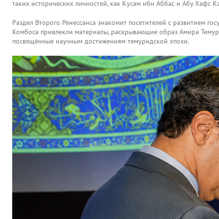
таких исторических личностей, как Кусам ибн Аббас и Абу Хафс К
Раздел Второго Ренессанса знакомит посетителей с развитием гос
Комбоса привлекли материалы, раскрывающие образ Амира Темура 
посвящённые научным достижениям темуридской эпохи.