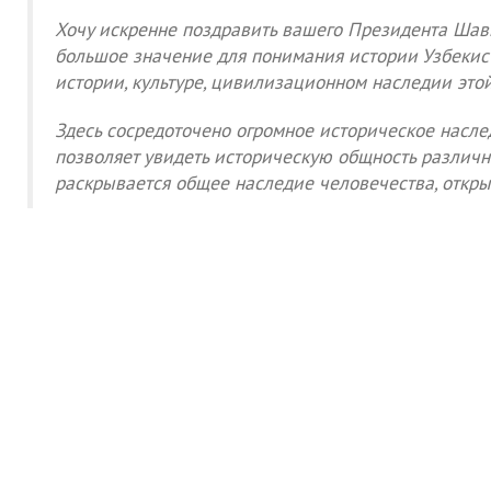
Хочу искренне поздравить вашего Президента Шавк
большое значение для понимания истории Узбекист
истории, культуре, цивилизационном наследии это
Здесь сосредоточено огромное историческое насле
позволяет увидеть историческую общность различн
раскрывается общее наследие человечества, откр
Новости
Музеи Узбекистана и Мировые музеи
Великие ученые и литература библиотеки мира и каталог э
Международный научно исследовательский центр Имам Аль