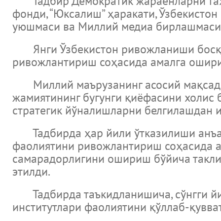
Тадбир Демократик жараёнларни таҳл
фонди, “Юксалиш” ҳаракати, Ўзбекисто
уюшмаси ва Миллий медиа бирлашмаси 
Янги Ўзбекистон ривожланиши босқич
ривожлантириш соҳасида амалга оширил
Миллий маърузанинг асосий мақсади 
жамиятининг бугунги қиёфасини холис 
стратегик йўналишларни белгилашдан и
Тадбирда ҳар йили ўтказилиши анъана
фаолиятини ривожлантириш соҳасида а
самарадорлигини ошириш бўйича такли
этилди.
Тадбирда таъкидланишича, сўнгги йил
институтлари фаолиятини қўллаб-қувва