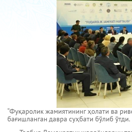
“Фуқаролик жамиятининг ҳолати ва ри
бағишланган давра суҳбати бўлиб ўтди.