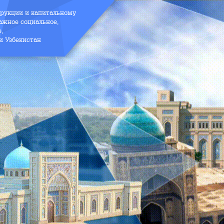
трукции и капитальному
ажное социальное,
е,
и Узбекистан