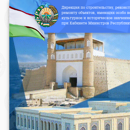
Дирекция по строительству, реконс
ремонту объектов, имеющих особо в
культурное и историческое значени
при Кабинете Министров Республик