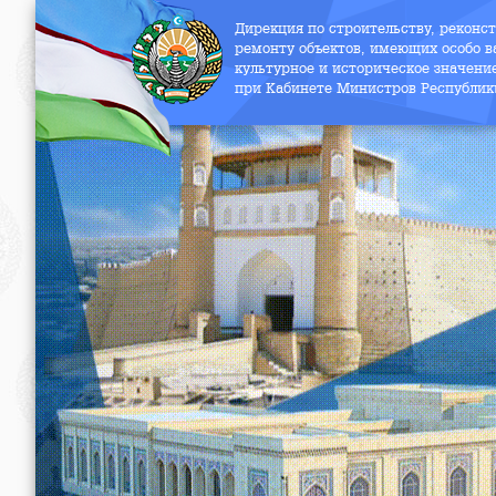
Дирекция по строительству, реконс
ремонту объектов, имеющих особо в
культурное и историческое значени
при Кабинете Министров Республик