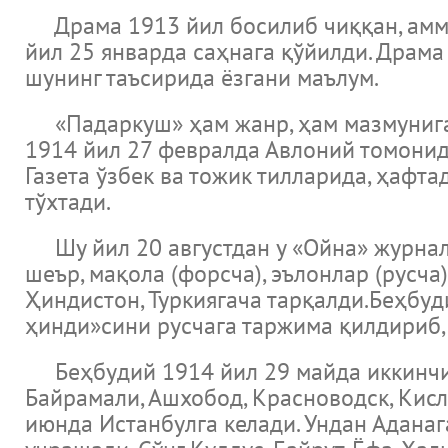
Драма 1913 йил босилиб чиққан, аммо 
йил 25 январда саҳнага қўйилди. Драма
шунинг таъсирида ёзгани маълум.
«Падаркуш» ҳам жанр, ҳам мазмунига к
1914 йил 27 февралда Авлоний томонид
Газета ўзбек ва тожик тилларида, ҳафта
тўхтади.
Шу йил 20 августдан у «Ойна» журнали
шеър, мақола (форсча), эълонлар (русча
Ҳиндистон, Туркиягача тарқалди.Беҳбуд
ҳинди»сини русчага таржима қилдириб, 
Беҳбудий 1914 йил 29 майда иккинчи 
Байрамали, Ашхобод, Красноводск, Кисл
июнда Истанбулга келади. Ундан Аданаг