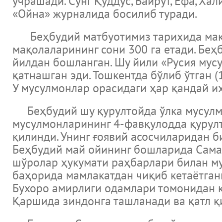
учрашади. Сўнг Қуддус, Байрут, Ёфа, Х
«Ойна» журналида босилиб туради.
Беҳбудий матбуотимиз тарихида мақол
мақолаларининг сони 300 га етади. Бе
йилдан бошланган. Шу йили «Русия мус
қатнашган эди. Тошкентда бўлиб ўтган (
У мусулмонлар орасидаги ҳар қандай и
Беҳбудий шу қурултойда ўлка мусулмон
мусулмонларининг 4-фавқулодда қурулт
қилинди. Унинг ғоявий асосчиларидан 
Беҳбудий май ойининг бошларида Самарқ
шўролар ҳукумати раҳбарлари билан му
баҳорида мамлакатдан чиқиб кетаётга
Бухоро амирлиги одамлари томонидан 
Қаршида зиндонга ташланади ва қатл қ