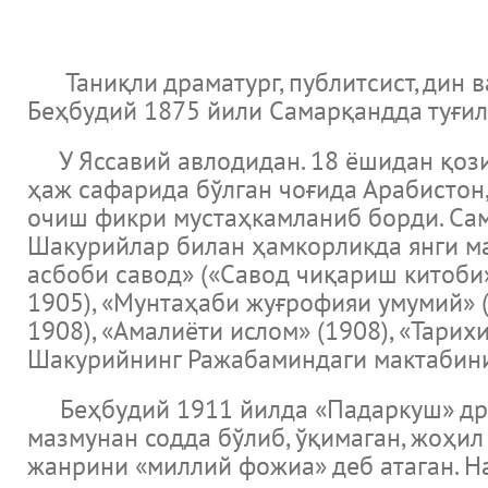
Таниқли драматург, публитсист, дин 
Беҳбудий 1875 йили Самарқандда туғил
У Яссавий авлодидан. 18 ёшидан қозих
ҳаж сафарида бўлган чоғида Арабистон,
очиш фикри мустаҳкамланиб борди. Са
Шакурийлар билан ҳамкорликда янги ма
асбоби савод» («Савод чиқариш китоби»
1905), «Мунтаҳаби жуғрофияи умумий» (
1908), «Амалиёти ислом» (1908), «Тарих
Шакурийнинг Ражабаминдаги мактабини
Беҳбудий 1911 йилда «Падаркуш» драма
мазмунан содда бўлиб, ўқимаган, жоҳил
жанрини «миллий фожиа» деб атаган. Н