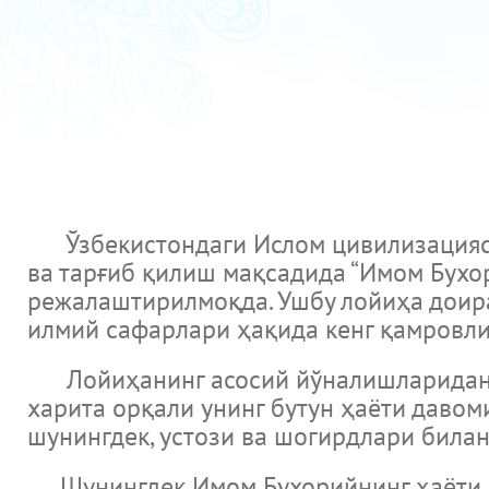
Ўзбекистондаги Ислом цивилизацияси
ва тарғиб қилиш мақсадида “Имом Бухо
режалаштирилмоқда. Ушбу лойиҳа доира
илмий сафарлари ҳақида кенг қамровли
Лойиҳанинг асосий йўналишларидан б
харита орқали унинг бутун ҳаёти давом
шунингдек, устози ва шогирдлари била
Шунингдек Имом Бухорийнинг ҳаёти ва