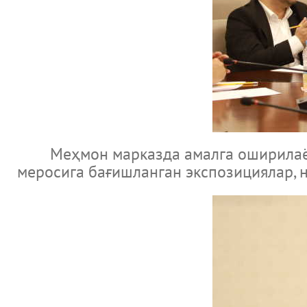
Меҳмон марказда амалга оширилаётга
меросига бағишланган экспозициялар, 