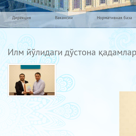
Дирекция
Вакансии
Нормативная база
Илм йўлидаги дўстона қадамла