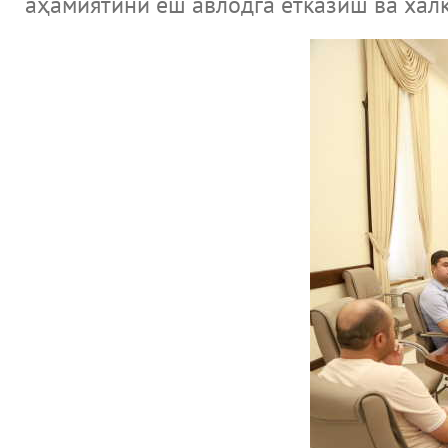
аҳамиятини ёш авлодга етказиш ва халқ