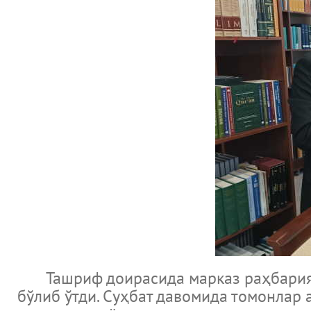
Ташриф доирасида марказ раҳбарияти
бўлиб ўтди. Суҳбат давомида томонлар