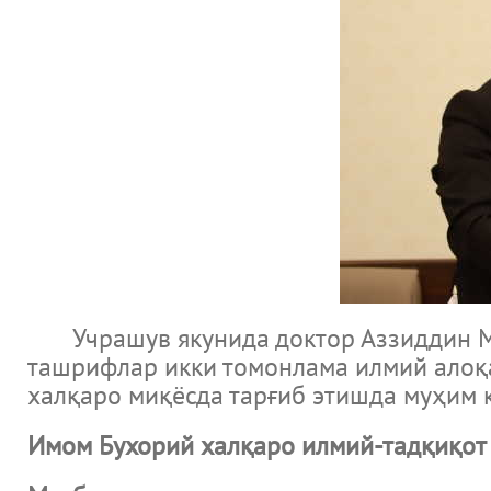
Учрашув якунида доктор Аззиддин Ма
ташрифлар икки томонлама илмий алоқ
халқаро миқёсда тарғиб этишда муҳим 
Имом Бухорий халқаро илмий-тадқиқот