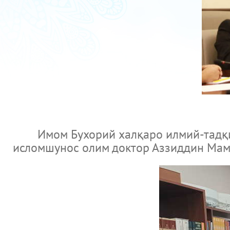
Имом Бухорий халқаро илмий-тадқиқот
исломшунос олим доктор Аззиддин Ма