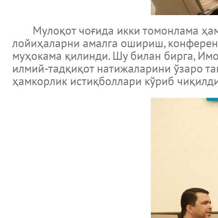
Мулоқот чоғида икки томонлама ҳамк
лойиҳаларни амалга ошириш, конференц
муҳокама қилинди. Шу билан бирга, Им
илмий-тадқиқот натижаларини ўзаро та
ҳамкорлик истиқболлари кўриб чиқилди