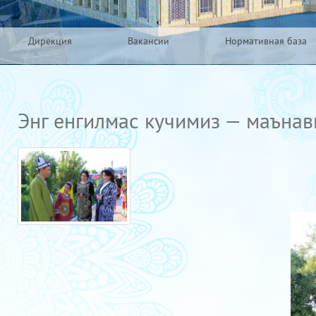
Дирекция
Вакансии
Нормативная база
Энг енгилмас кучимиз — маънав