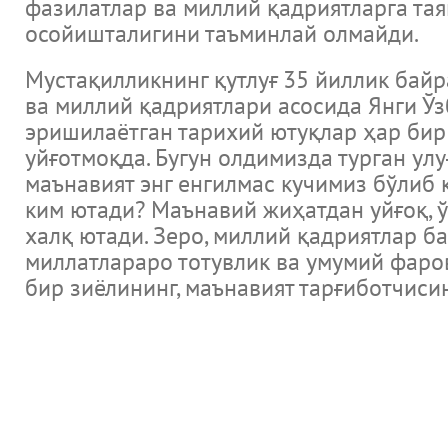
фазилатлар ва миллий қадриятларга та
осойишталигини таъминлай олмайди.
Мустақилликнинг қутлуғ 35 йиллик бай
ва миллий қадриятлари асосида Янги Ў
эришилаётган тарихий ютуқлар ҳар бир
уйғотмоқда. Бугун олдимизда турган у
маънавият энг енгилмас кучимиз бўлиб 
ким ютади? Маънавий жиҳатдан уйғоқ, 
халқ ютади. Зеро, миллий қадриятлар б
миллатлараро тотувлик ва умумий фаро
бир зиёлининг, маънавият тарғиботчиси
Новости
Музеи Узбекистана и Мировые музеи
Великие ученые и литература библиотеки мира и каталог э
Международный научно исследовательский центр Имам Аль