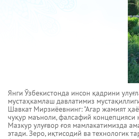
Янги Ўзбекистонда инсон қадрини улуғ
мустаҳкамлаш давлатимиз мустақиллиги
Шавкат Мирзиёевнинг: "Агар жамият ҳаёт
чуқур маъноли, фалсафий концепцияси 
Мазкур улуғвор ғоя мамлакатимизда ам
этади. Зеро, иқтисодий ва технологик 