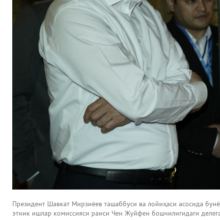
Президент Шавкат Мирзиёев ташаббуси ва лойиҳаси асосида бунё
этник ишлар комиссияси раиси Чен Жуйфен бошчилигидаги делега