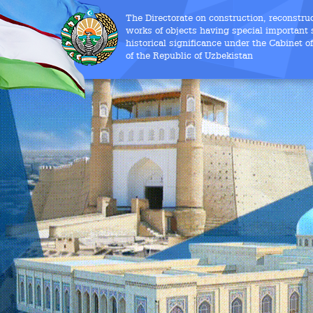
The Directorate on construction, reconstru
works of objects having special important s
historical significance under the Cabinet o
of the Republic of Uzbekistan