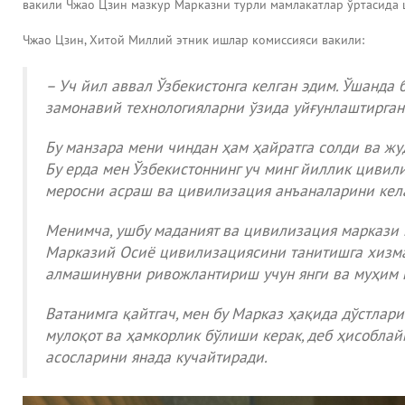
вакили Чжао Цзин мазкур Марказни турли мамлакатлар ўртасида
Чжао Цзин, Хитой Миллий этник ишлар комиссияси вакили:
– Уч йил аввал Ўзбекистонга келган эдим. Ўшанда 
замонавий технологияларни ўзида уйғунлаштирган
Бу манзара мени чиндан ҳам ҳайратга солди ва жу
Бу ерда мен Ўзбекистоннинг уч минг йиллик цивил
меросни асраш ва цивилизация анъаналарини кела
Менимча, ушбу маданият ва цивилизация маркази 
Марказий Осиё цивилизациясини танитишга хизмат
алмашинувни ривожлантириш учун янги ва муҳим 
Ватанимга қайтгач, мен бу Марказ ҳақида дўстлари
мулоқот ва ҳамкорлик бўлиши керак, деб ҳисоблай
асосларини янада кучайтиради.