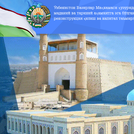
Ўзбекистон Вазирлар Маҳкамаси ҳузури
маданий ва тарихий аҳамиятга эга бўлга
реконструкция қилиш ва капитал таъмир