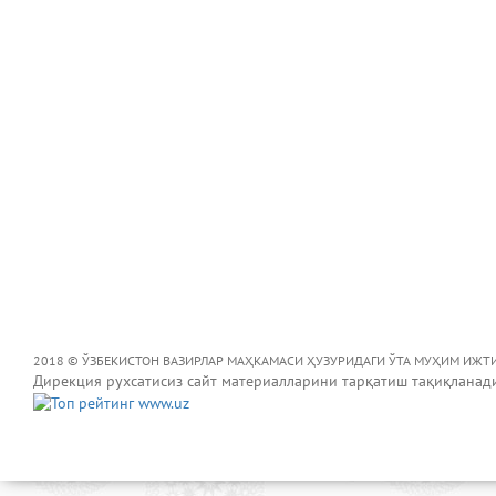
2018 © ЎЗБЕКИСТОН ВАЗИРЛАР МАҲКАМАСИ ҲУЗУРИДАГИ ЎТА МУҲИМ ИЖТ
Дирекция рухсатисиз сайт материалларини тарқатиш тақиқланад