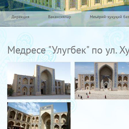
Дирекция
Вакансиялар
Меъёрий-ҳуқуқий ба
Медресе "Улугбек" по ул. Х