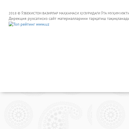
2018 © ЎЗБЕКИСТОН ВАЗИРЛАР МАҲКАМАСИ ҲУЗУРИДАГИ ЎТА МУҲИМ ИЖТ
Дирекция рухсатисиз сайт материалларини тарқатиш тақиқланад