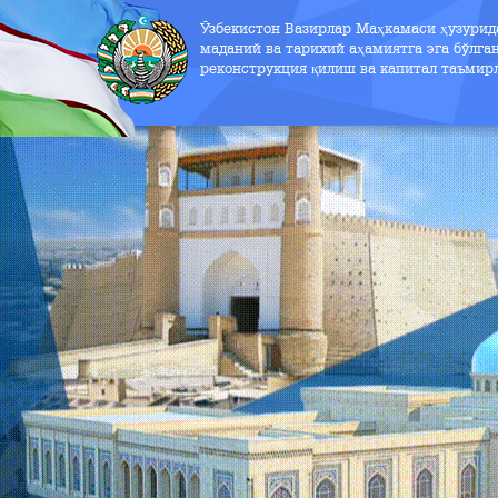
Ўзбекистон Вазирлар Маҳкамаси ҳузури
маданий ва тарихий аҳамиятга эга бўлга
реконструкция қилиш ва капитал таъмир