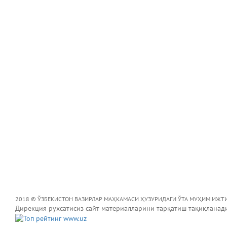
2018 © ЎЗБЕКИСТОН ВАЗИРЛАР МАҲКАМАСИ ҲУЗУРИДАГИ ЎТА МУҲИМ ИЖТ
Дирекция рухсатисиз сайт материалларини тарқатиш тақиқланад