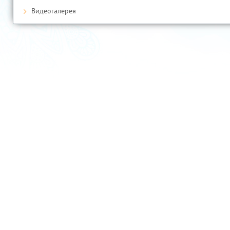
Видеогалерея
Ўзбекистон Республикаси Президентининг расмий веб-сайти