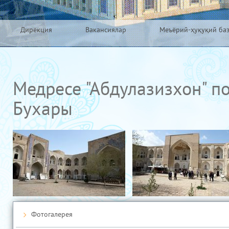
Дирекция
Вакансиялар
Меъёрий-ҳуқуқий ба
Медресе "Абдулазизхон" по 
Бухары
Фотогалерея