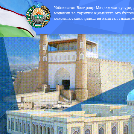
Ўзбекистон Вазирлар Маҳкамаси ҳузури
маданий ва тарихий аҳамиятга эга бўлга
реконструкция қилиш ва капитал таъмир